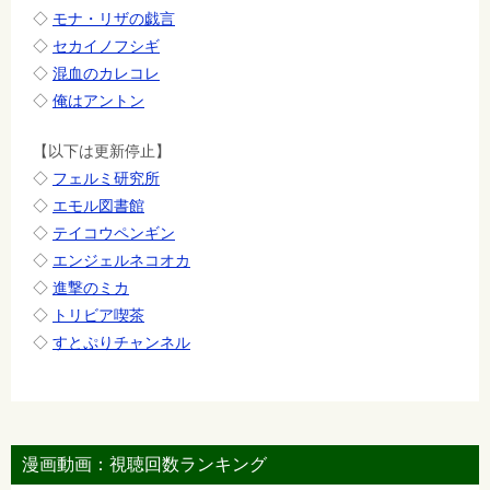
◇
モナ・リザの戯言
◇
セカイノフシギ
◇
混血のカレコレ
◇
俺はアントン
【以下は更新停止】
◇
フェルミ研究所
◇
エモル図書館
◇
テイコウペンギン
◇
エンジェルネコオカ
◇
進撃のミカ
◇
トリビア喫茶
◇
すとぷりチャンネル
漫画動画：視聴回数ランキング