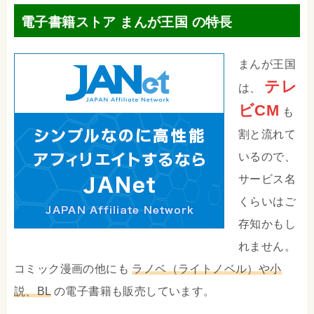
電子書籍ストア まんが王国 の特長
まんが王国
テレ
は、
ビCM
も
割と流れて
いるので、
サービス名
くらいはご
存知かもし
れません。
コミック漫画の他にも
ラノベ（ライトノベル）や小
説、BL
の電子書籍も販売しています。