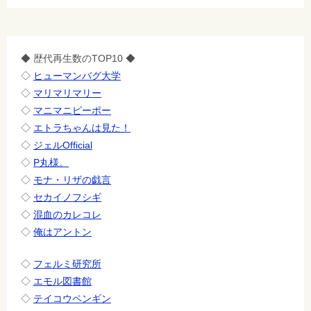
◆ 歴代再生数のTOP10 ◆
◇
ヒューマンバグ大学
◇
マリマリマリー
◇
マニマニピーポー
◇
エトラちゃんは見た！
◇
ジェルOfficial
◇
P丸様。
◇
モナ・リザの戯言
◇
セカイノフシギ
◇
混血のカレコレ
◇
俺はアントン
◇
フェルミ研究所
◇
エモル図書館
◇
テイコウペンギン