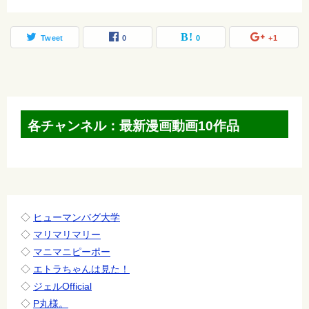
Tweet
0
0
+1
各チャンネル：最新漫画動画10作品
◇
ヒューマンバグ大学
◇
マリマリマリー
◇
マニマニピーポー
◇
エトラちゃんは見た！
◇
ジェルOfficial
◇
P丸様。