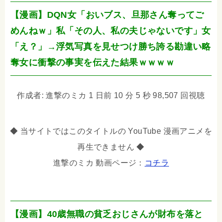
【漫画】DQN女「おいブス、旦那さん奪ってご
めんねｗ」私「その人、私の夫じゃないです」女
「え？」→浮気写真を見せつけ勝ち誇る勘違い略
奪女に衝撃の事実を伝えた結果ｗｗｗｗ
作成者: 進撃のミカ 1 日前 10 分 5 秒 98,507 回視聴
◆ 当サイトではこのタイトルの YouTube 漫画アニメを
再生できません ◆
進撃のミカ 動画ページ：
コチラ
【漫画】40歳無職の貧乏おじさんが財布を落と