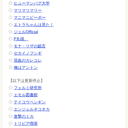
◇
ヒューマンバグ大学
◇
マリマリマリー
◇
マニマニピーポー
◇
エトラちゃんは見た！
◇
ジェルOfficial
◇
P丸様。
◇
モナ・リザの戯言
◇
セカイノフシギ
◇
混血のカレコレ
◇
俺はアントン
【以下は更新停止】
◇
フェルミ研究所
◇
エモル図書館
◇
テイコウペンギン
◇
エンジェルネコオカ
◇
進撃のミカ
◇
トリビア喫茶