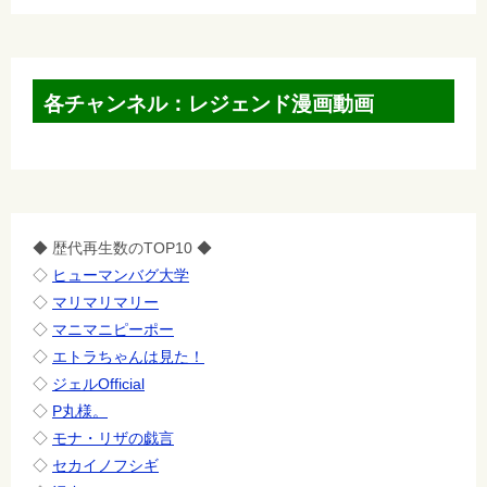
各チャンネル：レジェンド漫画動画
◆ 歴代再生数のTOP10 ◆
◇
ヒューマンバグ大学
◇
マリマリマリー
◇
マニマニピーポー
◇
エトラちゃんは見た！
◇
ジェルOfficial
◇
P丸様。
◇
モナ・リザの戯言
◇
セカイノフシギ