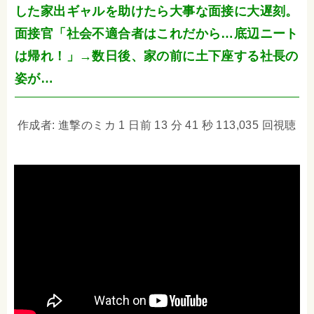
した家出ギャルを助けたら大事な面接に大遅刻。
面接官「社会不適合者はこれだから…底辺ニート
は帰れ！」→数日後、家の前に土下座する社長の
姿が…
作成者: 進撃のミカ 1 日前 13 分 41 秒 113,035 回視聴