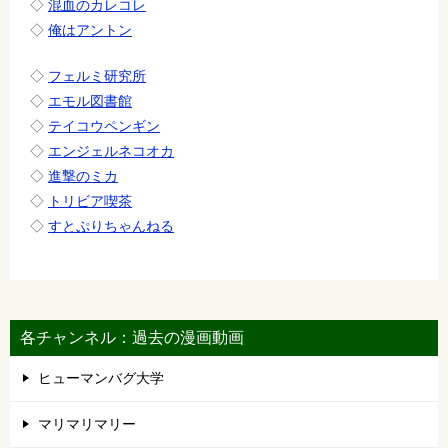
◇
混血のカレコレ
◇
俺はアントン
◇
フェルミ研究所
◇
エモル図書館
◇
テイコウペンギン
◇
エンジェルネコオカ
◇
進撃のミカ
◇
トリビア喫茶
◇
すとぷりちゃんねる
各チャンネル：過去の漫画動画
ヒューマンバグ大学
マリマリマリー