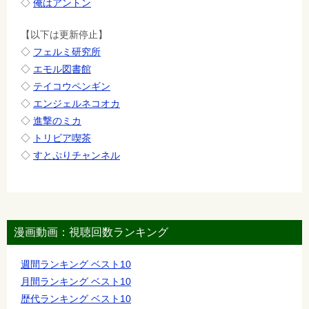
◇
俺はアントン
【以下は更新停止】
◇
フェルミ研究所
◇
エモル図書館
◇
テイコウペンギン
◇
エンジェルネコオカ
◇
進撃のミカ
◇
トリビア喫茶
◇
すとぷりチャンネル
漫画動画：視聴回数ランキング
週間ランキング ベスト10
月間ランキング ベスト10
歴代ランキング ベスト10