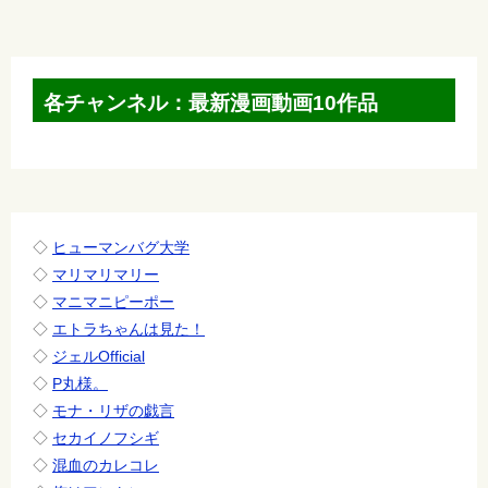
ナ
ビ
ゲ
各チャンネル：最新漫画動画10作品
ー
シ
ョ
ン
◇
ヒューマンバグ大学
◇
マリマリマリー
◇
マニマニピーポー
◇
エトラちゃんは見た！
◇
ジェルOfficial
◇
P丸様。
◇
モナ・リザの戯言
◇
セカイノフシギ
◇
混血のカレコレ