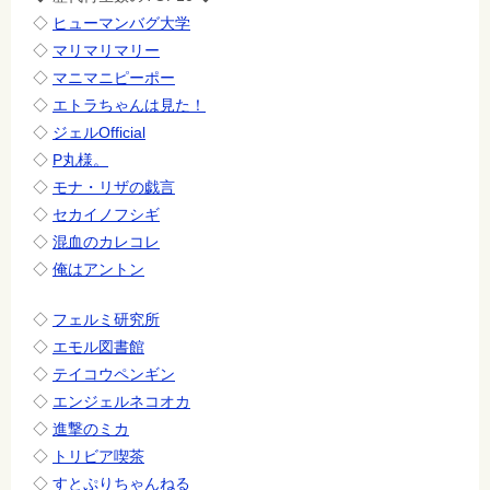
◇
ヒューマンバグ大学
◇
マリマリマリー
◇
マニマニピーポー
◇
エトラちゃんは見た！
◇
ジェルOfficial
◇
P丸様。
◇
モナ・リザの戯言
◇
セカイノフシギ
◇
混血のカレコレ
◇
俺はアントン
◇
フェルミ研究所
◇
エモル図書館
◇
テイコウペンギン
◇
エンジェルネコオカ
◇
進撃のミカ
◇
トリビア喫茶
◇
すとぷりちゃんねる