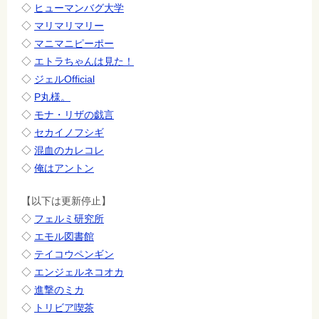
◇
ヒューマンバグ大学
◇
マリマリマリー
◇
マニマニピーポー
◇
エトラちゃんは見た！
◇
ジェルOfficial
◇
P丸様。
◇
モナ・リザの戯言
◇
セカイノフシギ
◇
混血のカレコレ
◇
俺はアントン
【以下は更新停止】
◇
フェルミ研究所
◇
エモル図書館
◇
テイコウペンギン
◇
エンジェルネコオカ
◇
進撃のミカ
◇
トリビア喫茶