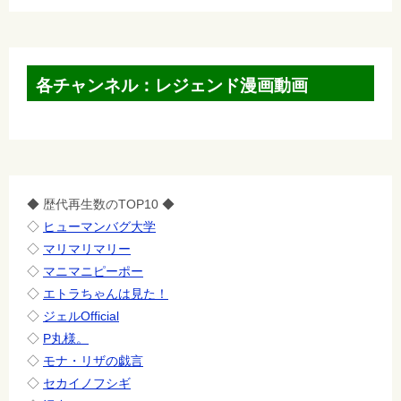
各チャンネル：レジェンド漫画動画
◆ 歴代再生数のTOP10 ◆
◇
ヒューマンバグ大学
◇
マリマリマリー
◇
マニマニピーポー
◇
エトラちゃんは見た！
◇
ジェルOfficial
◇
P丸様。
◇
モナ・リザの戯言
◇
セカイノフシギ