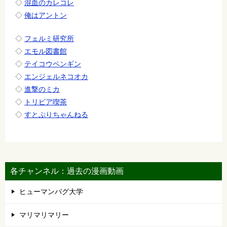
◇
混血のカレコレ
◇
俺はアントン
◇
フェルミ研究所
◇
エモル図書館
◇
テイコウペンギン
◇
エンジェルネコオカ
◇
進撃のミカ
◇
トリビア喫茶
◇
すとぷりちゃんねる
各チャンネル：過去の漫画動画
ヒューマンバグ大学
マリマリマリー