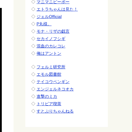
◇
マニマニピーポー
◇
エトラちゃんは見た！
◇
ジェルOfficial
◇
P丸様。
◇
モナ・リザの戯言
◇
セカイノフシギ
◇
混血のカレコレ
◇
俺はアントン
◇
フェルミ研究所
◇
エモル図書館
◇
テイコウペンギン
◇
エンジェルネコオカ
◇
進撃のミカ
◇
トリビア喫茶
◇
すとぷりちゃんねる