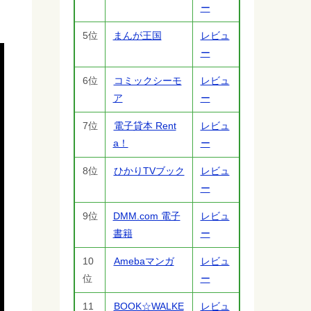
ー
5位
まんが王国
レビュ
ー
6位
コミックシーモ
レビュ
ア
ー
7位
電子貸本 Rent
レビュ
a！
ー
8位
ひかりTVブック
レビュ
ー
9位
DMM.com 電子
レビュ
書籍
ー
10
Amebaマンガ
レビュ
位
ー
11
BOOK☆WALKE
レビュ