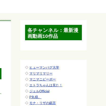
各チャンネル：最新漫
画動画10作品
◇
ヒューマンバグ大学
◇
マリマリマリー
◇
マニマニピーポー
◇
エトラちゃんは見た！
◇
ジェルOfficial
◇
P丸様。
◇
モナ・リザの戯言