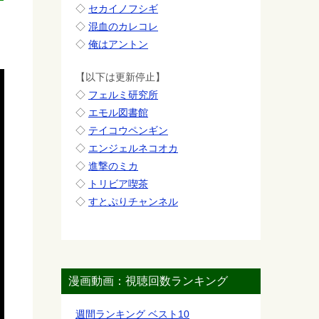
◇
セカイノフシギ
◇
混血のカレコレ
◇
俺はアントン
【以下は更新停止】
◇
フェルミ研究所
◇
エモル図書館
◇
テイコウペンギン
◇
エンジェルネコオカ
◇
進撃のミカ
◇
トリビア喫茶
◇
すとぷりチャンネル
漫画動画：視聴回数ランキング
週間ランキング ベスト10