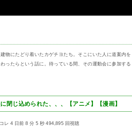
＞
き建物にたどり着いたカゲチヨたち。そこにいた人に道案内を
終わったらという話に。待っている間、その運動会に参加する
校に閉じ込められた、、、【アニメ】【漫画】
 4 日前 8 分 5 秒 494,895 回視聴