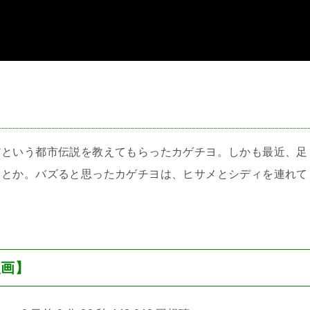
＞
アという都市伝説を教えてもらったカゲチヨ。しかも最近、足
るとか。バズると思ったカゲチヨは、ヒサメとシディを連れて
漫画】