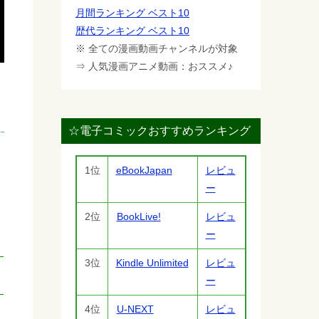
月間ランキング ベスト10
歴代ランキング ベスト10
※ 全ての漫画動画チャンネルが対象
⇒ 人気漫画アニメ動画：おススメ♪
☆電子コミックおすすめランキング
1位
eBookJapan
レビュ
ー
2位
BookLive!
レビュ
ー
3位
Kindle Unlimited
レビュ
ー
4位
U-NEXT
レビュ