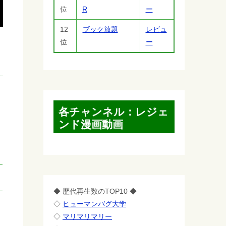
位
R
ー
12
ブック放題
レビュ
位
ー
各チャンネル：レジェ
ンド漫画動画
◆ 歴代再生数のTOP10 ◆
◇
ヒューマンバグ大学
◇
マリマリマリー