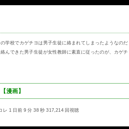
＞
その学校でカゲチヨは男子生徒に絡まれてしまったようなのだ
。絡んできた男子生徒が女性教師に素直に従ったのが、カゲチ
】【漫画】
1 日前 9 分 38 秒 317,214 回視聴