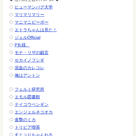
◇
ヒューマンバグ大学
◇
マリマリマリー
◇
マニマニピーポー
◇
エトラちゃんは見た！
◇
ジェルOfficial
◇
P丸様。
◇
モナ・リザの戯言
◇
セカイノフシギ
◇
混血のカレコレ
◇
俺はアントン
◇
フェルミ研究所
◇
エモル図書館
◇
テイコウペンギン
◇
エンジェルネコオカ
◇
進撃のミカ
◇
トリビア喫茶
◇
すとぷりちゃんねる