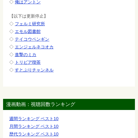
◇
俺はアントン
【以下は更新停止】
◇
フェルミ研究所
◇
エモル図書館
◇
テイコウペンギン
◇
エンジェルネコオカ
◇
進撃のミカ
◇
トリビア喫茶
◇
すとぷりチャンネル
漫画動画：視聴回数ランキング
週間ランキング ベスト10
月間ランキング ベスト10
歴代ランキング ベスト10