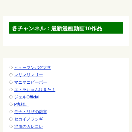
ナ
ビ
ゲ
各チャンネル：最新漫画動画10作品
ー
シ
ョ
ン
◇
ヒューマンバグ大学
◇
マリマリマリー
◇
マニマニピーポー
◇
エトラちゃんは見た！
◇
ジェルOfficial
◇
P丸様。
◇
モナ・リザの戯言
◇
セカイノフシギ
◇
混血のカレコレ