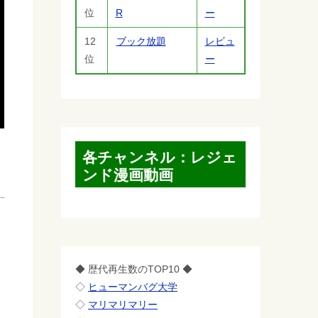
位
R
ー
12
ブック放題
レビュ
位
ー
各チャンネル：レジェ
ンド漫画動画
◆ 歴代再生数のTOP10 ◆
◇
ヒューマンバグ大学
◇
マリマリマリー