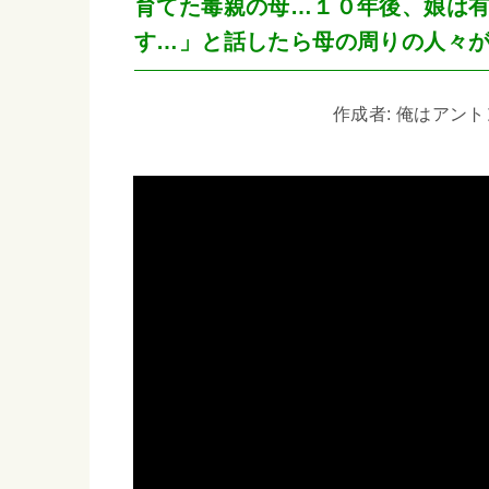
育てた毒親の母…１０年後、娘は
す…」と話したら母の周りの人々
作成者: 俺はアントン 1