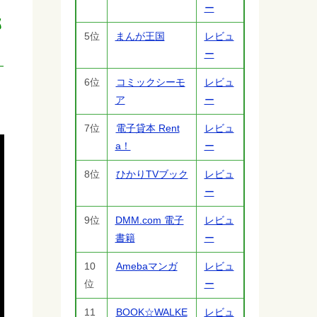
ー
部
5位
まんが王国
レビュ
ー
6位
コミックシーモ
レビュ
ア
ー
7位
電子貸本 Rent
レビュ
a！
ー
8位
ひかりTVブック
レビュ
ー
9位
DMM.com 電子
レビュ
書籍
ー
10
Amebaマンガ
レビュ
位
ー
11
BOOK☆WALKE
レビュ