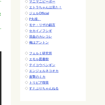
◇
マニマニピーポー
◇
エトラちゃんは見た！
◇
ジェルOfficial
が
◇
P丸様。
◇
モナ・リザの戯言
◇
セカイノフシギ
◇
混血のカレコレ
◇
俺はアントン
◇
フェルミ研究所
◇
エモル図書館
◇
テイコウペンギン
◇
エンジェルネコオカ
◇
進撃のミカ
◇
トリビア喫茶
◇
すとぷりちゃんねる