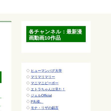
各チャンネル：最新漫
画動画10作品
◇
ヒューマンバグ大学
◇
マリマリマリー
◇
マニマニピーポー
◇
エトラちゃんは見た！
◇
ジェルOfficial
◇
P丸様。
に
◇
モナ・リザの戯言