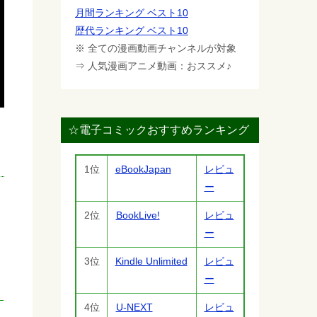
月間ランキング ベスト10
歴代ランキング ベスト10
※ 全ての漫画動画チャンネルが対象
⇒ 人気漫画アニメ動画：おススメ♪
☆電子コミックおすすめランキング
1位
eBookJapan
レビュ
ー
2位
BookLive!
レビュ
ー
3位
Kindle Unlimited
レビュ
ー
4位
U-NEXT
レビュ