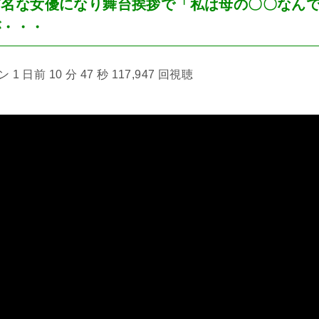
有名な女優になり舞台挨拶で「私は母の〇〇なん
が・・・
 日前 10 分 47 秒 117,947 回視聴