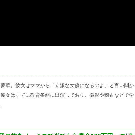
＞
梨夢華。彼女はママから「立派な女優になるのよ」と言い聞か
は彼女はすでに教育番組に出演しており、撮影や稽古などで学
…。