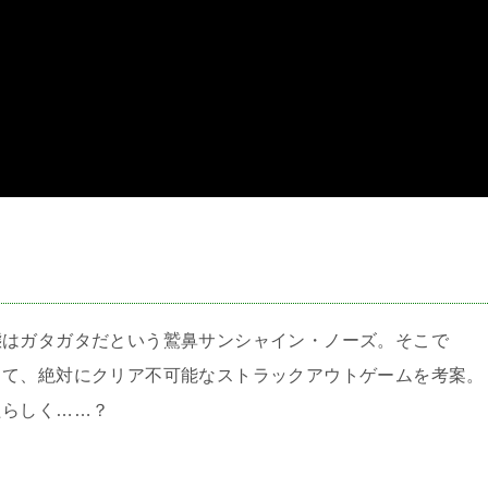
＞
態はガタガタだという鷲鼻サンシャイン・ノーズ。そこで
して、絶対にクリア不可能なストラックアウトゲームを考案。
たらしく……？