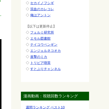
で
◇
セカイノフシギ
◇
混血のカレコレ
◇
俺はアントン
【以下は更新停止】
◇
フェルミ研究所
◇
エモル図書館
◇
テイコウペンギン
◇
エンジェルネコオカ
◇
進撃のミカ
◇
トリビア喫茶
◇
すとぷりチャンネル
漫画動画：視聴回数ランキング
週間ランキング ベスト10