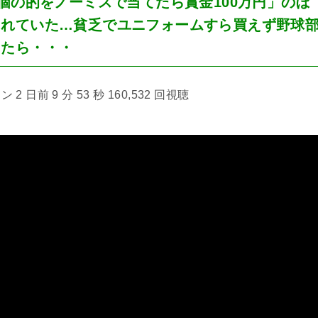
個の的をノーミスで当てたら賞金100万円」のぼ
されていた…貧乏でユニフォームすら買えず野球
したら・・・
2 日前 9 分 53 秒 160,532 回視聴