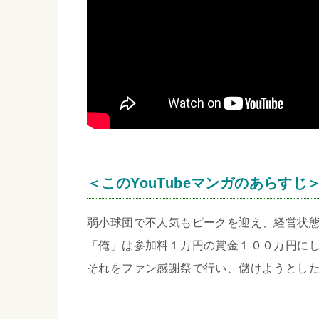
＜このYouTubeマンガのあらすじ
弱小球団で不人気もピークを迎え、経営状
「俺」は参加料１万円の賞金１００万円に
それをファン感謝祭で行い、儲けようとし