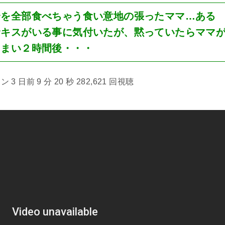
身を全部食べちゃう食い意地の張ったママ…ある
サキスがいる事に気付いたが、黙っていたらママ
しまい２時間後・・・
3 日前 9 分 20 秒 282,621 回視聴