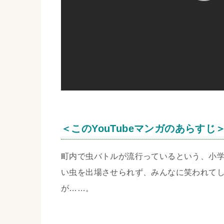
＜このYouTubeマンガのあらすじ
町内で虫バトルが流行っているという、小
い虫を出場させられず、みんなに笑われて
が……。