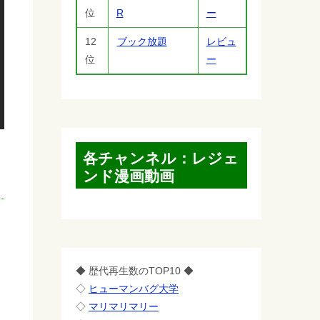
位
R
ー
12
ブック放題
レビュ
位
ー
各チャンネル：レジェ
ンド漫画動画
◆ 歴代再生数のTOP10 ◆
◇
ヒューマンバグ大学
◇
マリマリマリー