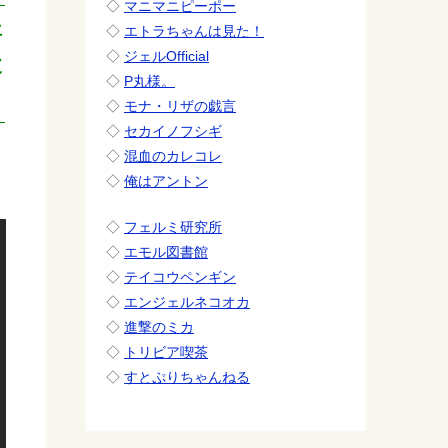
◇
マニマニピーポー
年
◇
エトラちゃんは見た！
◇
ジェルOfficial
父
◇
P丸様。
◇
モナ・リザの戯言
◇
セカイノフシギ
◇
混血のカレコレ
◇
俺はアントン
◇
フェルミ研究所
◇
エモル図書館
◇
テイコウペンギン
◇
エンジェルネコオカ
◇
進撃のミカ
◇
トリビア喫茶
◇
すとぷりちゃんねる