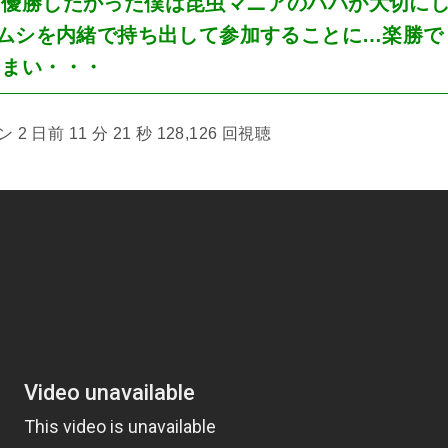
も優勝したかった僕は昆虫マニアのパパが大切に
トムシを内緒で持ち出して参加することに…楽勝で
しまい・・・
 日前 11 分 21 秒 128,126 回視聴