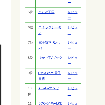
し
ー
5位
まんが王国
レビュ
ー
6位
コミックシーモ
レビュ
ア
ー
7位
電子貸本 Rent
レビュ
a！
ー
8位
ひかりTVブック
レビュ
ー
9位
DMM.com 電子
レビュ
書籍
ー
10
Amebaマンガ
レビュ
位
ー
11
BOOK☆WALKE
レビュ