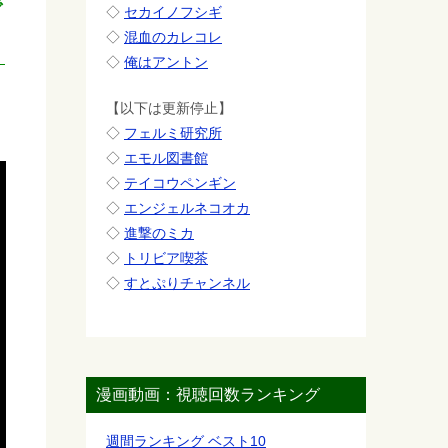
で
◇
セカイノフシギ
◇
混血のカレコレ
◇
俺はアントン
【以下は更新停止】
◇
フェルミ研究所
◇
エモル図書館
◇
テイコウペンギン
◇
エンジェルネコオカ
◇
進撃のミカ
◇
トリビア喫茶
◇
すとぷりチャンネル
漫画動画：視聴回数ランキング
週間ランキング ベスト10