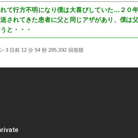
されて行方不明になり僕は大喜びしていた…２０
搬送されてきた患者に父と同じアザがあり、僕は
そうと・・・
 日前 12 分 54 秒 295,392 回視聴