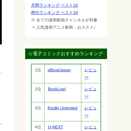
月間ランキング ベスト10
歴代ランキング ベスト10
※ 全ての漫画動画チャンネルが対象
⇒ 人気漫画アニメ動画：おススメ♪
☆電子コミックおすすめランキング
1位
eBookJapan
レビュ
ー
2位
BookLive!
レビュ
ー
3位
Kindle Unlimited
レビュ
ー
4位
U-NEXT
レビュ