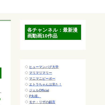
各チャンネル：最新漫
画動画10作品
◇
ヒューマンバグ大学
◇
マリマリマリー
◇
マニマニピーポー
◇
エトラちゃんは見た！
◇
ジェルOfficial
◇
P丸様。
の
◇
モナ・リザの戯言