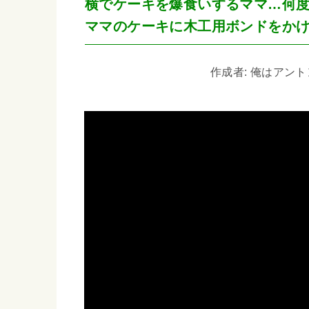
横でケーキを爆食いするママ…何
ママのケーキに木工用ボンドをか
作成者: 俺はアントン 1