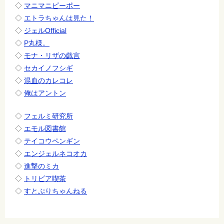
◇
マニマニピーポー
◇
エトラちゃんは見た！
◇
ジェルOfficial
◇
P丸様。
◇
モナ・リザの戯言
◇
セカイノフシギ
◇
混血のカレコレ
◇
俺はアントン
◇
フェルミ研究所
◇
エモル図書館
◇
テイコウペンギン
◇
エンジェルネコオカ
◇
進撃のミカ
◇
トリビア喫茶
◇
すとぷりちゃんねる