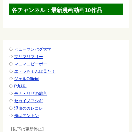
ゲ
各チャンネル：最新漫画動画10作品
ー
シ
ョ
ン
◇
ヒューマンバグ大学
◇
マリマリマリー
◇
マニマニピーポー
◇
エトラちゃんは見た！
◇
ジェルOfficial
◇
P丸様。
◇
モナ・リザの戯言
◇
セカイノフシギ
◇
混血のカレコレ
◇
俺はアントン
【以下は更新停止】