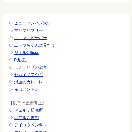
シ
ョ
ン
◇
ヒューマンバグ大学
◇
マリマリマリー
◇
マニマニピーポー
◇
エトラちゃんは見た！
◇
ジェルOfficial
◇
P丸様。
◇
モナ・リザの戯言
◇
セカイノフシギ
◇
混血のカレコレ
◇
俺はアントン
【以下は更新停止】
◇
フェルミ研究所
◇
エモル図書館
◇
テイコウペンギン