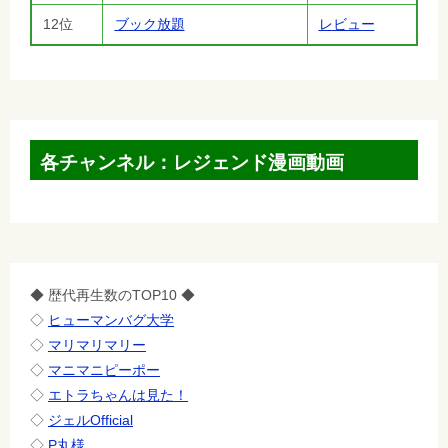
12位
ブック放題
レビュー
各チャンネル：レジェンド漫画動画
◆ 歴代再生数のTOP10 ◆
◇
ヒューマンバグ大学
◇
マリマリマリー
◇
マニマニピーポー
◇
エトラちゃんは見た！
◇
ジェルOfficial
◇
P丸様。