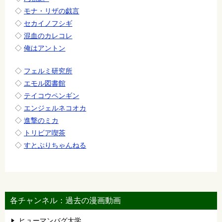
◇
モナ・リザの戯言
◇
セカイノフシギ
◇
混血のカレコレ
◇
俺はアントン
◇
フェルミ研究所
◇
エモル図書館
◇
テイコウペンギン
◇
エンジェルネコオカ
◇
進撃のミカ
◇
トリビア喫茶
◇
すとぷりちゃんねる
各チャンネル：過去の漫画動画
ヒューマンバグ大学