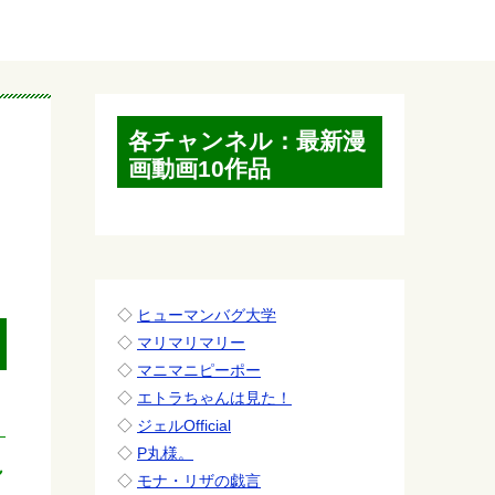
各チャンネル：最新漫
画動画10作品
◇
ヒューマンバグ大学
◇
マリマリマリー
◇
マニマニピーポー
◇
エトラちゃんは見た！
◇
ジェルOfficial
◇
P丸様。
れ
◇
モナ・リザの戯言