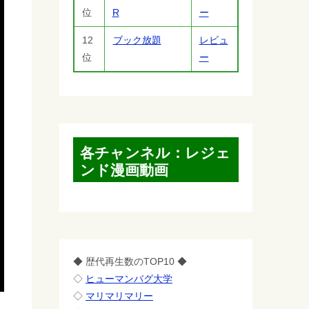
位
R
ー
12
ブック放題
レビュ
位
ー
各チャンネル：レジェ
ンド漫画動画
◆ 歴代再生数のTOP10 ◆
◇
ヒューマンバグ大学
◇
マリマリマリー