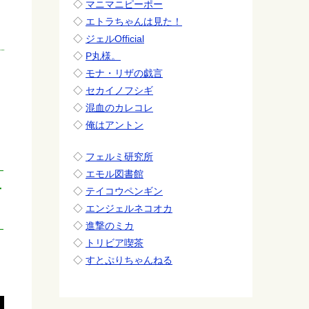
◇
マニマニピーポー
◇
エトラちゃんは見た！
◇
ジェルOfficial
◇
P丸様。
◇
モナ・リザの戯言
◇
セカイノフシギ
◇
混血のカレコレ
◇
俺はアントン
◇
フェルミ研究所
◇
エモル図書館
子
◇
テイコウペンギン
◇
エンジェルネコオカ
◇
進撃のミカ
◇
トリビア喫茶
◇
すとぷりちゃんねる