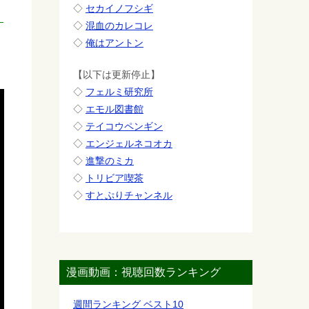
◇
セカイノフシギ
◇
混血のカレコレ
◇
俺はアントン
【以下は更新停止】
◇
フェルミ研究所
◇
エモル図書館
◇
テイコウペンギン
◇
エンジェルネコオカ
◇
進撃のミカ
◇
トリビア喫茶
◇
すとぷりチャンネル
漫画動画：視聴回数ランキング
週間ランキング ベスト10