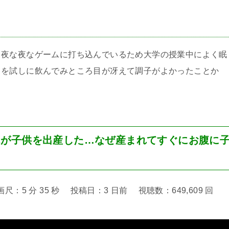
＞
、夜な夜なゲームに打ち込んでいるため大学の授業中によく眠
クを試しに飲んでみところ目が冴えて調子がよかったことか
。
んが子供を出産した…なぜ産まれてすぐにお腹に
5 分 35 秒 投稿日：3 日前 視聴数：649,609 回