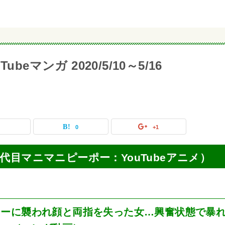
eマンガ 2020/5/10～5/16
0
0
+1
画（二代目マニマニピーポー：YouTubeアニメ）
ジーに襲われ顔と両指を失った女…興奮状態で暴