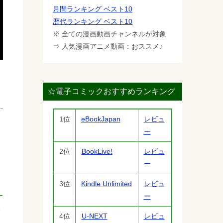
月間ランキング ベスト10
歴代ランキング ベスト10
※ 全ての漫画動画チャンネルが対象
⇒ 人気漫画アニメ動画：おススメ♪
☆電子コミックおすすめランキング
1位
eBookJapan
レビュ
ー
2位
BookLive!
レビュ
ー
3位
Kindle Unlimited
レビュ
ー
る
4位
U-NEXT
レビュ