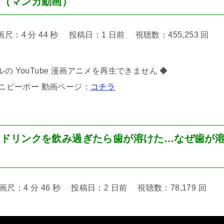
・（マンガ動画）
4 分 44 秒 投稿日：1 日前 視聴数：455,253 回
の YouTube 漫画アニメを再生できません ◆
ニピーポー 動画ページ：
コチラ
ードリンクを飲み過ぎたら歯が溶けた…なぜ歯が
）
4 分 46 秒 投稿日：2 日前 視聴数：78,179 回