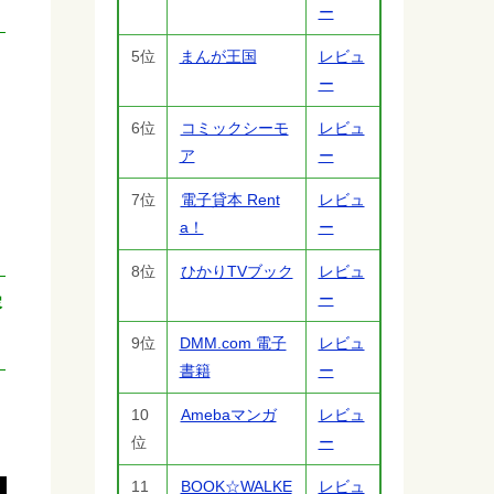
ー
5位
まんが王国
レビュ
ー
6位
コミックシーモ
レビュ
ア
ー
7位
電子貸本 Rent
レビュ
a！
ー
8位
ひかりTVブック
レビュ
ー
溶
9位
DMM.com 電子
レビュ
書籍
ー
10
Amebaマンガ
レビュ
位
ー
11
BOOK☆WALKE
レビュ