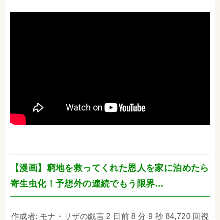
【漫画】窮地を救ってくれた恩人を家に泊めたら
寄生虫化！予想外の連続でもう限界…
作成者: モナ・リザの戯言 2 日前 8 分 9 秒 84,720 回視