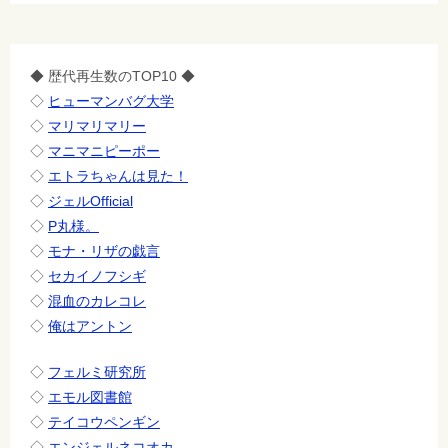
◆ 歴代再生数のTOP10 ◆
◇
ヒューマンバグ大学
◇
マリマリマリー
◇
マニマニピーポー
◇
エトラちゃんは見た！
◇
ジェルOfficial
◇
P丸様。
◇
モナ・リザの戯言
◇
セカイノフシギ
◇
混血のカレコレ
◇
俺はアントン
◇
フェルミ研究所
◇
エモル図書館
◇
テイコウペンギン
◇
エンジェルネコオカ