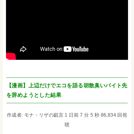
【漫画】上辺だけでエコを語る胡散臭いバイト先
を辞めようとした結果
作成者: モナ・リザの戯言 1 日前 7 分 5 秒 86,834 回視
聴