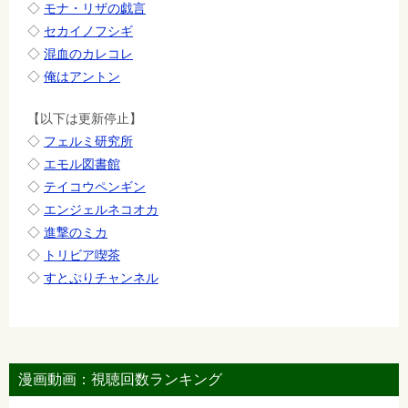
◇
モナ・リザの戯言
◇
セカイノフシギ
◇
混血のカレコレ
◇
俺はアントン
【以下は更新停止】
◇
フェルミ研究所
◇
エモル図書館
◇
テイコウペンギン
◇
エンジェルネコオカ
◇
進撃のミカ
◇
トリビア喫茶
◇
すとぷりチャンネル
漫画動画：視聴回数ランキング