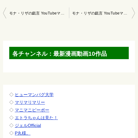
投
モナ・リザの戯言 YouTubeマンガ 2023/4/2～4/8
モナ・リザの戯言 YouTubeマンガ 2023/4/16～4/22
稿
ナ
ビ
ゲ
各チャンネル：最新漫画動画10作品
ー
シ
ョ
ン
◇
ヒューマンバグ大学
◇
マリマリマリー
◇
マニマニピーポー
◇
エトラちゃんは見た！
◇
ジェルOfficial
◇
P丸様。