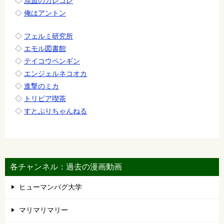
◇
混血のカレコレ
◇
俺はアントン
◇
フェルミ研究所
◇
エモル図書館
◇
テイコウペンギン
◇
エンジェルネコオカ
◇
進撃のミカ
◇
トリビア喫茶
◇
すとぷりちゃんねる
各チャンネル：過去の漫画動画
ヒューマンバグ大学
マリマリマリー