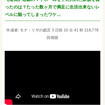
ったのは？たった数ヶ月で満足に生活出来ないレ
ベルに陥ってしまったワケ…
作成者: モナ・リザの戯言 3 日前 10 分 41 秒 218,778
回視聴