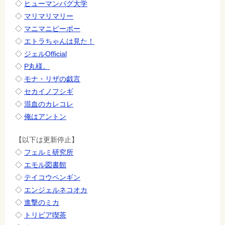
◇
ヒューマンバグ大学
◇
マリマリマリー
◇
マニマニピーポー
◇
エトラちゃんは見た！
◇
ジェルOfficial
◇
P丸様。
◇
モナ・リザの戯言
◇
セカイノフシギ
◇
混血のカレコレ
◇
俺はアントン
【以下は更新停止】
◇
フェルミ研究所
◇
エモル図書館
◇
テイコウペンギン
◇
エンジェルネコオカ
◇
進撃のミカ
◇
トリビア喫茶