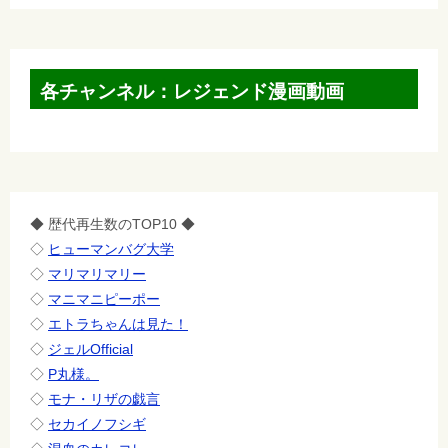
各チャンネル：レジェンド漫画動画
◆ 歴代再生数のTOP10 ◆
◇
ヒューマンバグ大学
◇
マリマリマリー
◇
マニマニピーポー
◇
エトラちゃんは見た！
◇
ジェルOfficial
◇
P丸様。
◇
モナ・リザの戯言
◇
セカイノフシギ