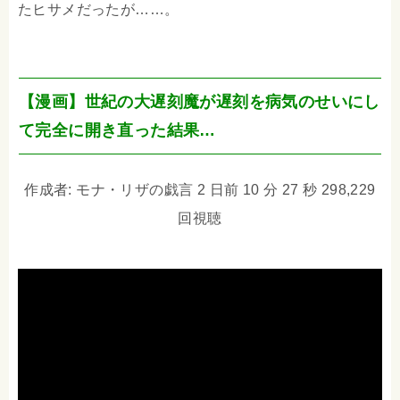
たヒサメだったが……。
【漫画】世紀の大遅刻魔が遅刻を病気のせいにし
て完全に開き直った結果…
作成者: モナ・リザの戯言 2 日前 10 分 27 秒 298,229
回視聴