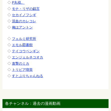
◇
P丸様。
◇
モナ・リザの戯言
◇
セカイノフシギ
◇
混血のカレコレ
◇
俺はアントン
◇
フェルミ研究所
◇
エモル図書館
◇
テイコウペンギン
◇
エンジェルネコオカ
◇
進撃のミカ
◇
トリビア喫茶
◇
すとぷりちゃんねる
各チャンネル：過去の漫画動画