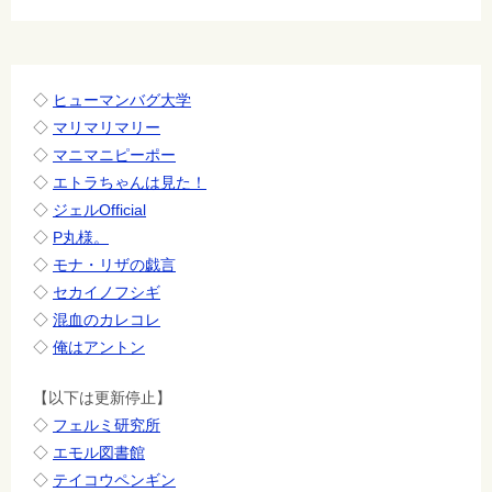
シ
ョ
ン
◇
ヒューマンバグ大学
◇
マリマリマリー
◇
マニマニピーポー
◇
エトラちゃんは見た！
◇
ジェルOfficial
◇
P丸様。
◇
モナ・リザの戯言
◇
セカイノフシギ
◇
混血のカレコレ
◇
俺はアントン
【以下は更新停止】
◇
フェルミ研究所
◇
エモル図書館
◇
テイコウペンギン