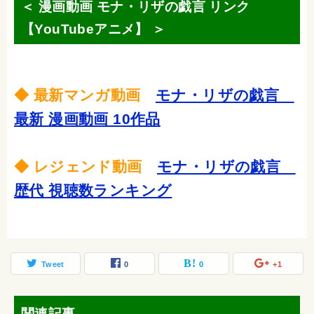
＜ 漫画動画 モナ・リザの戯言 リンク
【YouTubeアニメ】 ＞
◆ 最新マンガ動画
モナ・リザの戯言
最新 漫画動画 10作品
◆ レジェンド動画
モナ・リザの戯言
歴代 視聴数ランキング
Tweet
0
0
+1
関連記事