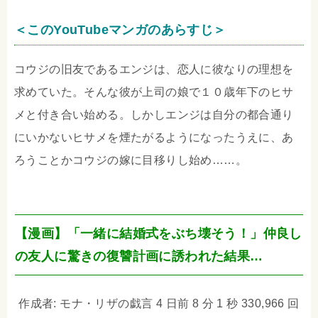
＜このYouTubeマンガのあらすじ＞
コウジの旧友であるエンジは、恋人に彼なりの理想を
求めていた。そんな彼が上司の娘で１０歳年下のヒサ
メと付き合い始める。しかしエンジは自分の都合通り
にいかないヒサメを煙たがるようになったうえに、あ
ろうことかコウジの嫁に目移りし始め……。
【漫画】「一緒に結婚式をぶち壊そう！」仲良し
の友人に驚きの復讐計画に誘われた結果…
作成者: モナ・リザの戯言 4 日前 8 分 1 秒 330,966 回