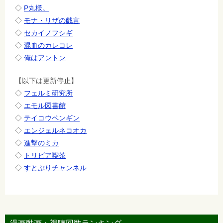
◇
P丸様。
◇
モナ・リザの戯言
◇
セカイノフシギ
◇
混血のカレコレ
◇
俺はアントン
【以下は更新停止】
◇
フェルミ研究所
◇
エモル図書館
◇
テイコウペンギン
◇
エンジェルネコオカ
◇
進撃のミカ
◇
トリビア喫茶
◇
すとぷりチャンネル