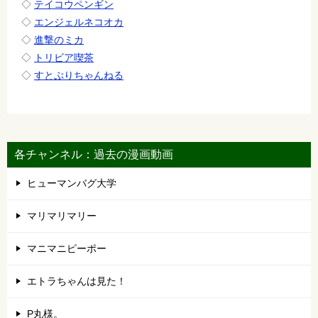
◇
テイコウペンギン
◇
エンジェルネコオカ
◇
進撃のミカ
◇
トリビア喫茶
◇
すとぷりちゃんねる
各チャンネル：過去の漫画動画
ヒューマンバグ大学
マリマリマリー
マニマニピーポー
エトラちゃんは見た！
P丸様。