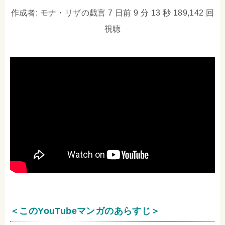
作成者: モナ・リザの戯言 7 日前 9 分 13 秒 189,142 回
視聴
＜このYouTubeマンガのあらすじ＞