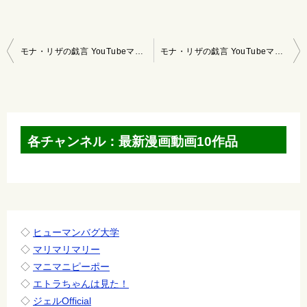
投
モナ・リザの戯言 YouTubeマンガ 2021/12/19～12/25
モナ・リザの戯言 YouTubeマンガ 2022/1/2～2022/1/8
稿
ナ
ビ
ゲ
各チャンネル：最新漫画動画10作品
ー
シ
ョ
ン
◇
ヒューマンバグ大学
◇
マリマリマリー
◇
マニマニピーポー
◇
エトラちゃんは見た！
◇
ジェルOfficial