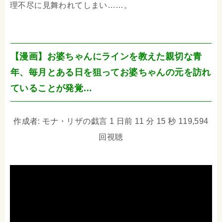
理不尽に見舞われてしまい……。
【漫画】お婆ちゃんにラインを教えた親切な青
年、毎月とある日を狙ってお婆ちゃんの元を訪れ
ていることが発覚…
作成者: モナ・リザの戯言 1 日前 11 分 15 秒 119,594
回視聴