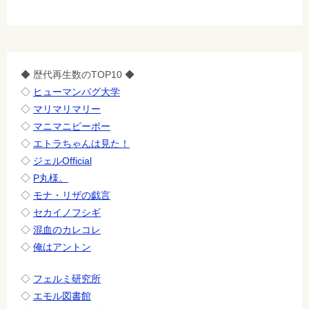
◆ 歴代再生数のTOP10 ◆
◇
ヒューマンバグ大学
◇
マリマリマリー
◇
マニマニピーポー
◇
エトラちゃんは見た！
◇
ジェルOfficial
◇
P丸様。
◇
モナ・リザの戯言
◇
セカイノフシギ
◇
混血のカレコレ
◇
俺はアントン
◇
フェルミ研究所
◇
エモル図書館