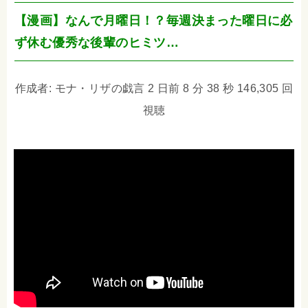
【漫画】なんで月曜日！？毎週決まった曜日に必
ず休む優秀な後輩のヒミツ…
作成者: モナ・リザの戯言 2 日前 8 分 38 秒 146,305 回
視聴