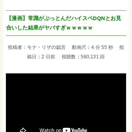
【漫画】常識がぶっとんだハイスペDQNとお見
合いした結果がヤバすぎｗｗｗｗｗ
投稿者：モナ・リザの戯言 動画尺：4 分 55 秒 投
稿日：2 日前 視聴数：560,131 回