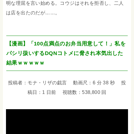
明な理屈を言い始める。コウジはそれを拒否し、二人
は店を出たのだが……。
【漫画】「100点満点のお弁当用意して！」私を
パシリ扱いするDQNコトメに脅され本気出した
結果ｗｗｗｗｗ
投稿者：モナ・リザの戯言 動画尺：6 分 38 秒 投
稿日：1 日前 視聴数：538,800 回