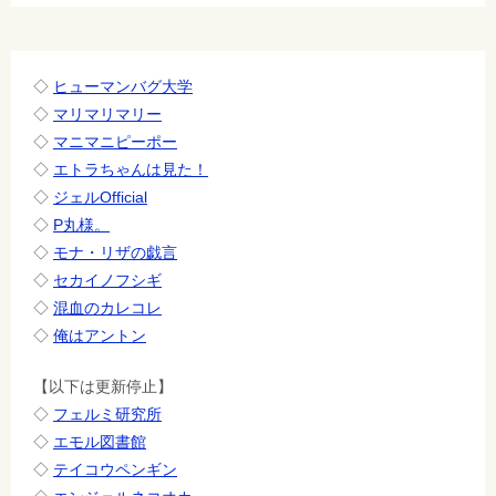
シ
ョ
ン
◇
ヒューマンバグ大学
◇
マリマリマリー
◇
マニマニピーポー
◇
エトラちゃんは見た！
◇
ジェルOfficial
◇
P丸様。
◇
モナ・リザの戯言
◇
セカイノフシギ
◇
混血のカレコレ
◇
俺はアントン
【以下は更新停止】
◇
フェルミ研究所
◇
エモル図書館
◇
テイコウペンギン