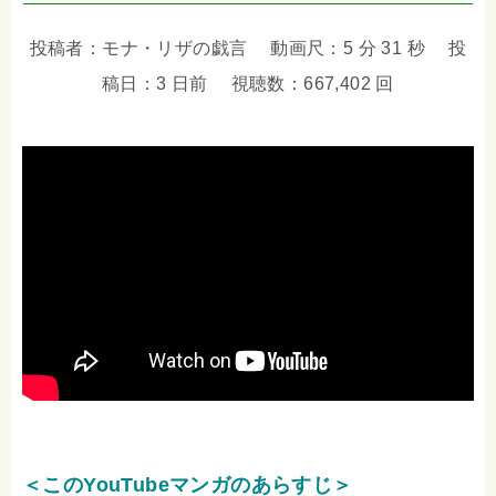
投稿者：モナ・リザの戯言 動画尺：5 分 31 秒 投
稿日：3 日前 視聴数：667,402 回
＜このYouTubeマンガのあらすじ＞