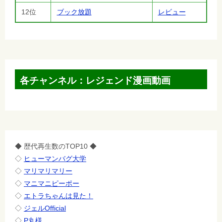
12位
ブック放題
レビュー
各チャンネル：レジェンド漫画動画
◆ 歴代再生数のTOP10 ◆
◇
ヒューマンバグ大学
◇
マリマリマリー
◇
マニマニピーポー
◇
エトラちゃんは見た！
◇
ジェルOfficial
◇
P丸様。