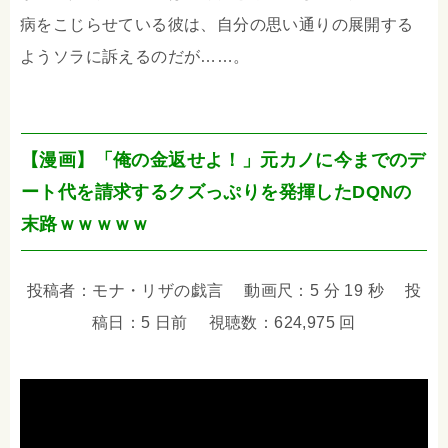
病をこじらせている彼は、自分の思い通りの展開する
ようソラに訴えるのだが……。
【漫画】「俺の金返せよ！」元カノに今までのデ
ート代を請求するクズっぷりを発揮したDQNの
末路ｗｗｗｗｗ
投稿者：モナ・リザの戯言 動画尺：5 分 19 秒 投
稿日：5 日前 視聴数：624,975 回