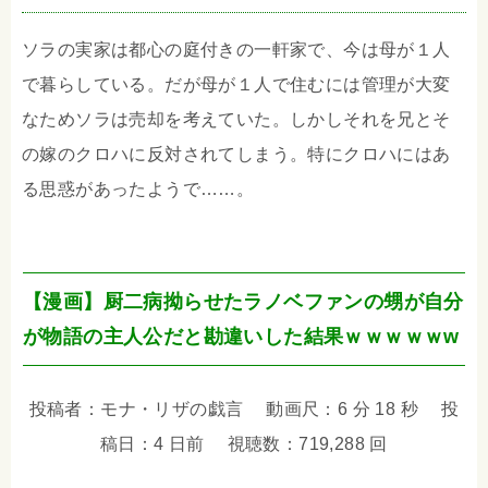
ソラの実家は都心の庭付きの一軒家で、今は母が１人
で暮らしている。だが母が１人で住むには管理が大変
なためソラは売却を考えていた。しかしそれを兄とそ
の嫁のクロハに反対されてしまう。特にクロハにはあ
る思惑があったようで……。
【漫画】厨二病拗らせたラノベファンの甥が自分
が物語の主人公だと勘違いした結果ｗｗｗｗｗw
投稿者：モナ・リザの戯言 動画尺：6 分 18 秒 投
稿日：4 日前 視聴数：719,288 回