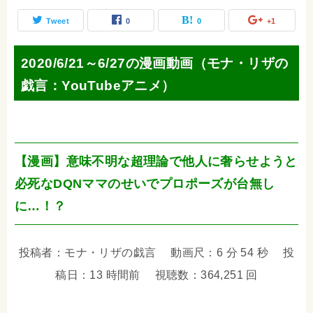
Tweet
0
0
+1
2020/6/21～6/27の漫画動画（モナ・リザの
戯言：YouTubeアニメ）
【漫画】意味不明な超理論で他人に奢らせようと
必死なDQNママのせいでプロポーズが台無し
に…！？
投稿者：モナ・リザの戯言 動画尺：6 分 54 秒 投
稿日：13 時間前 視聴数：364,251 回