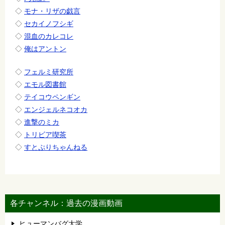
◇
モナ・リザの戯言
◇
セカイノフシギ
◇
混血のカレコレ
◇
俺はアントン
◇
フェルミ研究所
◇
エモル図書館
◇
テイコウペンギン
◇
エンジェルネコオカ
◇
進撃のミカ
◇
トリビア喫茶
◇
すとぷりちゃんねる
各チャンネル：過去の漫画動画
ヒューマンバグ大学