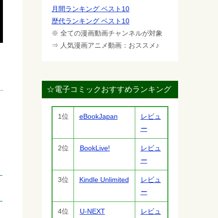
月間ランキング ベスト10
歴代ランキング ベスト10
※ 全ての漫画動画チャンネルが対象
⇒ 人気漫画アニメ動画：おススメ♪
☆電子コミックおすすめランキング
1位
eBookJapan
レビュ
ー
2位
BookLive!
レビュ
ー
3位
Kindle Unlimited
レビュ
ー
4位
U-NEXT
レビュ