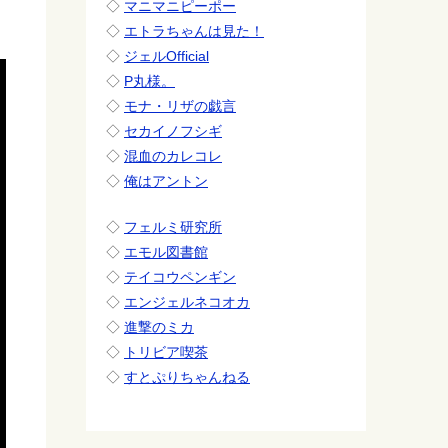
◇
マニマニピーポー
◇
エトラちゃんは見た！
◇
ジェルOfficial
◇
P丸様。
◇
モナ・リザの戯言
◇
セカイノフシギ
◇
混血のカレコレ
◇
俺はアントン
◇
フェルミ研究所
◇
エモル図書館
◇
テイコウペンギン
◇
エンジェルネコオカ
◇
進撃のミカ
◇
トリビア喫茶
◇
すとぷりちゃんねる