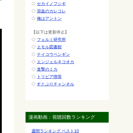
◇
セカイノフシギ
◇
混血のカレコレ
◇
俺はアントン
【以下は更新停止】
◇
フェルミ研究所
◇
エモル図書館
◇
テイコウペンギン
◇
エンジェルネコオカ
◇
進撃のミカ
◇
トリビア喫茶
◇
すとぷりチャンネル
漫画動画：視聴回数ランキング
週間ランキング ベスト10