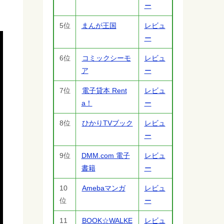
ー
5位
まんが王国
レビュ
ー
6位
コミックシーモ
レビュ
ア
ー
7位
電子貸本 Rent
レビュ
a！
ー
8位
ひかりTVブック
レビュ
ー
9位
DMM.com 電子
レビュ
書籍
ー
10
Amebaマンガ
レビュ
位
ー
11
BOOK☆WALKE
レビュ