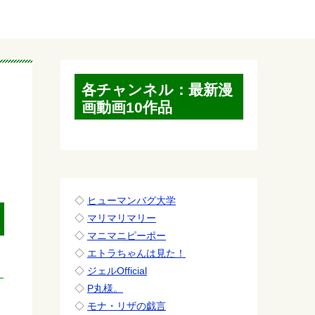
各チャンネル：最新漫
画動画10作品
◇
ヒューマンバグ大学
◇
マリマリマリー
◇
マニマニピーポー
◇
エトラちゃんは見た！
◇
ジェルOfficial
◇
P丸様。
◇
モナ・リザの戯言