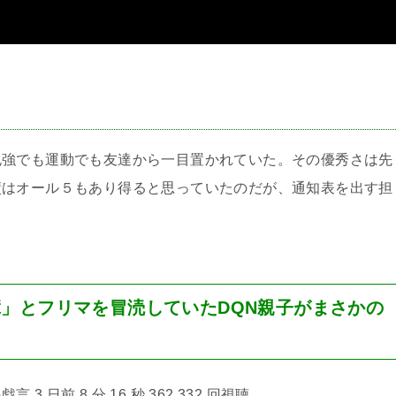
＞
勉強でも運動でも友達から一目置かれていた。その優秀さは先
績はオール５もあり得ると思っていたのだが、通知表を出す担
。
」とフリマを冒涜していたDQN親子がまさかの
 3 日前 8 分 16 秒 362,332 回視聴