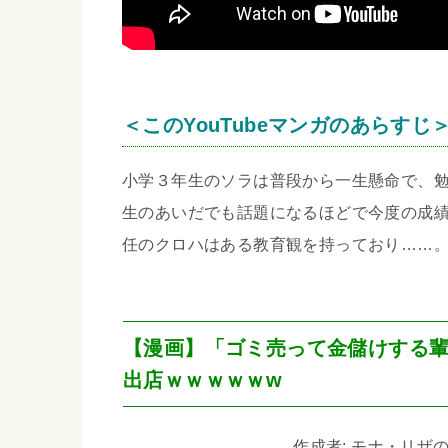
＜このYouTubeマンガのあらすじ
小学３年生のソラは普段から一生懸命で、
生のあいだでも話題になるほどで今度の成
任のクロハはある教育観を持っており……
【漫画】「ゴミ売って金儲けする輩
出店ｗｗｗｗｗw
作成者: モナ・リザの戯言