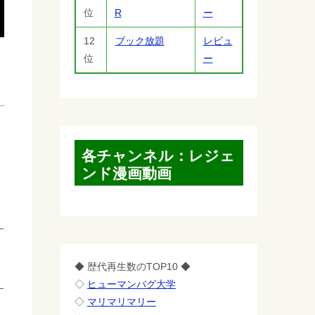
位
R
ー
12
ブック放題
レビュ
位
ー
各チャンネル：レジェ
ンド漫画動画
っ
◆ 歴代再生数のTOP10 ◆
◇
ヒューマンバグ大学
◇
マリマリマリー