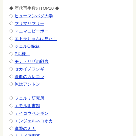
◆ 歴代再生数のTOP10 ◆
◇
ヒューマンバグ大学
◇
マリマリマリー
◇
マニマニピーポー
◇
エトラちゃんは見た！
◇
ジェルOfficial
◇
P丸様。
◇
モナ・リザの戯言
◇
セカイノフシギ
◇
混血のカレコレ
◇
俺はアントン
◇
フェルミ研究所
◇
エモル図書館
◇
テイコウペンギン
◇
エンジェルネコオカ
◇
進撃のミカ
◇
トリビア喫茶