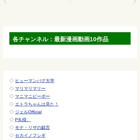
稿
ナ
ビ
ゲ
各チャンネル：最新漫画動画10作品
ー
シ
ョ
ン
◇
ヒューマンバグ大学
◇
マリマリマリー
◇
マニマニピーポー
◇
エトラちゃんは見た！
◇
ジェルOfficial
◇
P丸様。
◇
モナ・リザの戯言
◇
セカイノフシギ