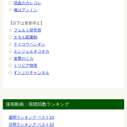
◇
混血のカレコレ
◇
俺はアントン
【以下は更新停止】
◇
フェルミ研究所
◇
エモル図書館
◇
テイコウペンギン
◇
エンジェルネコオカ
◇
進撃のミカ
◇
トリビア喫茶
◇
すとぷりチャンネル
漫画動画：視聴回数ランキング
週間ランキング ベスト10
月間ランキング ベスト10