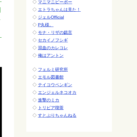
◇
マニマニピーポー
姻
◇
エトラちゃんは見た！
◇
ジェルOfficial
を
◇
P丸様。
◇
モナ・リザの戯言
◇
セカイノフシギ
◇
混血のカレコレ
◇
俺はアントン
◇
フェルミ研究所
◇
エモル図書館
◇
テイコウペンギン
◇
エンジェルネコオカ
◇
進撃のミカ
◇
トリビア喫茶
◇
すとぷりちゃんねる