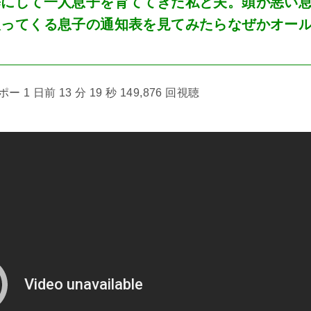
癖にして一人息子を育ててきた私と夫。頭が悪い
取ってくる息子の通知表を見てみたらなぜかオー
1 日前 13 分 19 秒 149,876 回視聴