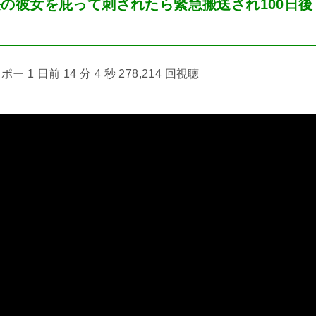
の彼女を庇って刺されたら緊急搬送され100日後
 1 日前 14 分 4 秒 278,214 回視聴