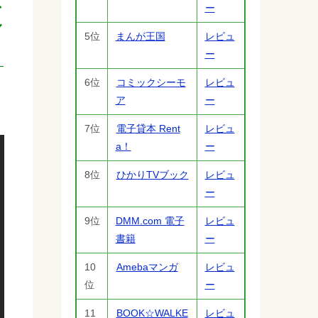
息
ー
ル
5位
まんが王国
レビュ
ー
6位
コミックシーモ
レビュ
ア
ー
7位
電子貸本 Rent
レビュ
a！
ー
8位
ひかりTVブック
レビュ
ー
9位
DMM.com 電子
レビュ
書籍
ー
10
Amebaマンガ
レビュ
位
ー
11
BOOK☆WALKE
レビュ