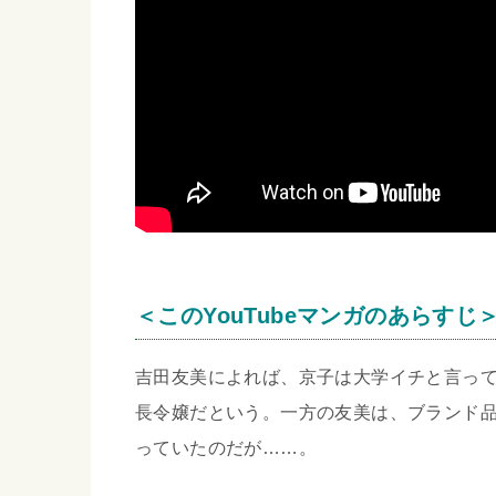
＜このYouTubeマンガのあらすじ
吉田友美によれば、京子は大学イチと言っ
長令嬢だという。一方の友美は、ブランド
っていたのだが……。