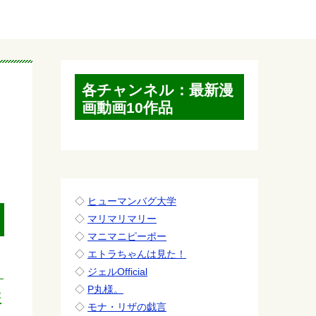
各チャンネル：最新漫
画動画10作品
◇
ヒューマンバグ大学
◇
マリマリマリー
◇
マニマニピーポー
◇
エトラちゃんは見た！
◇
ジェルOfficial
◇
P丸様。
盗
◇
モナ・リザの戯言