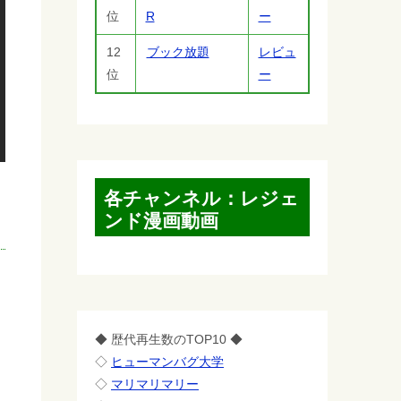
位
R
ー
12
ブック放題
レビュ
位
ー
各チャンネル：レジェ
ンド漫画動画
◆ 歴代再生数のTOP10 ◆
◇
ヒューマンバグ大学
◇
マリマリマリー