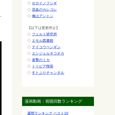
◇
セカイノフシギ
◇
混血のカレコレ
◇
俺はアントン
【以下は更新停止】
◇
フェルミ研究所
◇
エモル図書館
◇
テイコウペンギン
◇
エンジェルネコオカ
◇
進撃のミカ
◇
トリビア喫茶
◇
すとぷりチャンネル
漫画動画：視聴回数ランキング
週間ランキング ベスト10