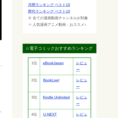
月間ランキング ベスト10
歴代ランキング ベスト10
※ 全ての漫画動画チャンネルが対象
⇒ 人気漫画アニメ動画：おススメ♪
☆電子コミックおすすめランキング
1位
eBookJapan
レビュ
ー
2位
BookLive!
レビュ
ー
3位
Kindle Unlimited
レビュ
ー
4位
U-NEXT
レビュ