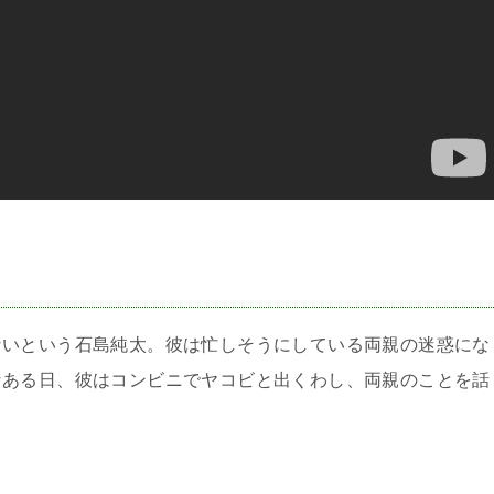
＞
ないという石島純太。彼は忙しそうにしている両親の迷惑にな
なある日、彼はコンビニでヤコビと出くわし、両親のことを話