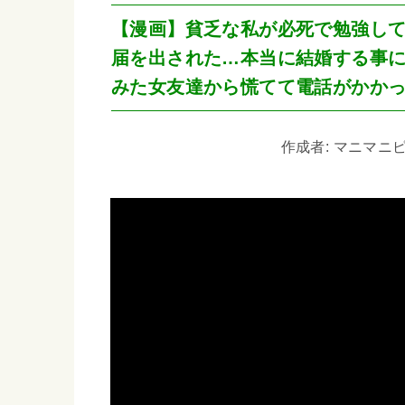
【漫画】貧乏な私が必死で勉強し
届を出された…本当に結婚する事
みた女友達から慌てて電話がかか
作成者: マニマニピー