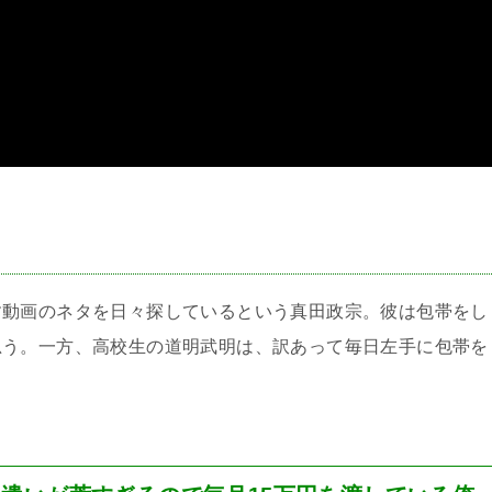
＞
す動画のネタを日々探しているという真田政宗。彼は包帯をし
思う。一方、高校生の道明武明は、訳あって毎日左手に包帯を