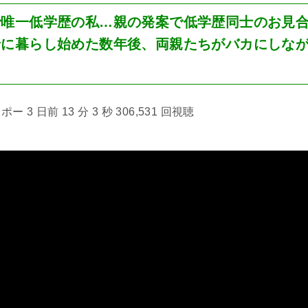
で唯一低学歴の私…親の発案で低学歴同士のお見
緒に暮らし始めた数年後、両親たちがバカにしな
 3 日前 13 分 3 秒 306,531 回視聴