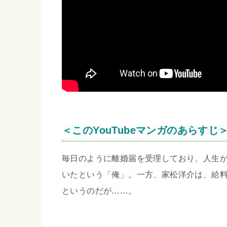
＜このYouTubeマンガのあらすじ
毎日のように離婚届を受理しており、人生
いたという「俺」。一方、家松洋介は、給
というのだが……。