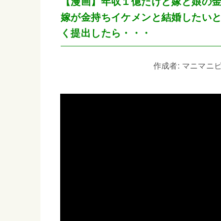
【漫画】年収１億だけど嫁と娘の金
嫁が金持ちイケメンと結婚したい
く提出したら・・・
作成者: マニマニピー