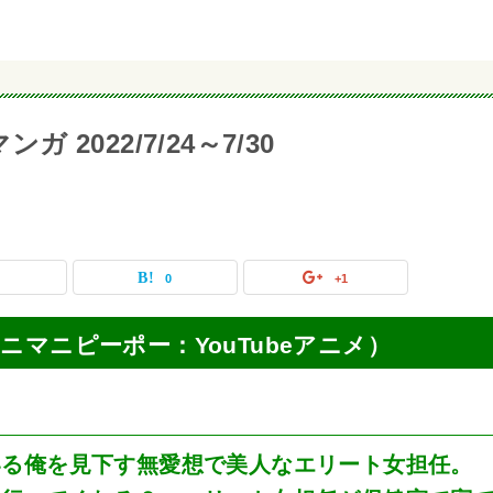
 2022/7/24～7/30
0
0
+1
画（マニマニピーポー：YouTubeアニメ）
いる俺を見下す無愛想で美人なエリート女担任。