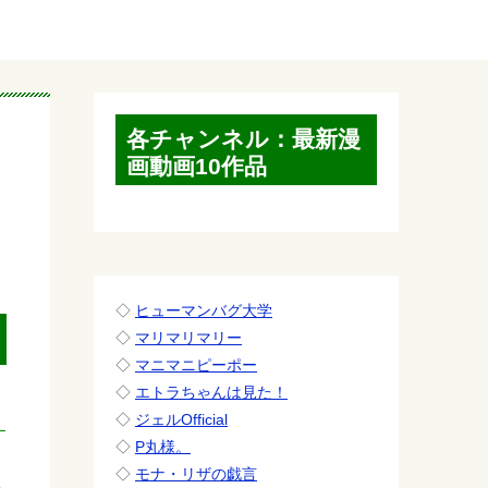
各チャンネル：最新漫
画動画10作品
◇
ヒューマンバグ大学
◇
マリマリマリー
◇
マニマニピーポー
◇
エトラちゃんは見た！
◇
ジェルOfficial
◇
P丸様。
◇
モナ・リザの戯言