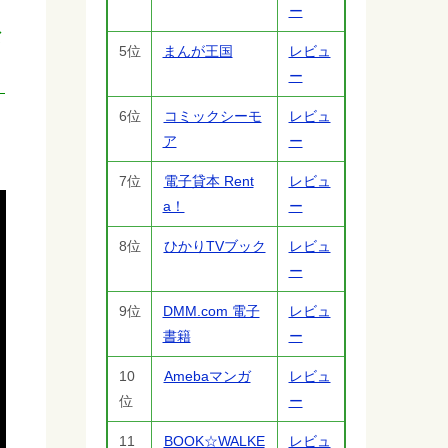
。
ー
な
5位
まんが王国
レビュ
ー
6位
コミックシーモ
レビュ
ア
ー
7位
電子貸本 Rent
レビュ
a！
ー
8位
ひかりTVブック
レビュ
ー
9位
DMM.com 電子
レビュ
書籍
ー
10
Amebaマンガ
レビュ
位
ー
11
BOOK☆WALKE
レビュ