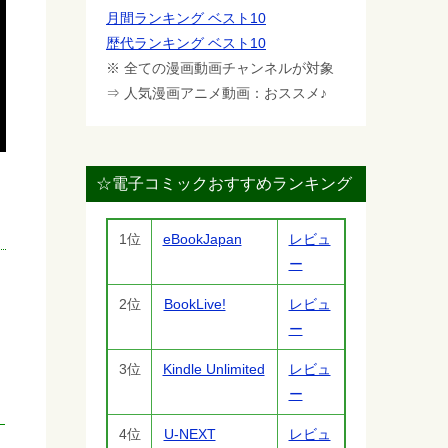
月間ランキング ベスト10
歴代ランキング ベスト10
※ 全ての漫画動画チャンネルが対象
⇒ 人気漫画アニメ動画：おススメ♪
☆電子コミックおすすめランキング
1位
eBookJapan
レビュ
ー
2位
BookLive!
レビュ
ー
3位
Kindle Unlimited
レビュ
ー
4位
U-NEXT
レビュ