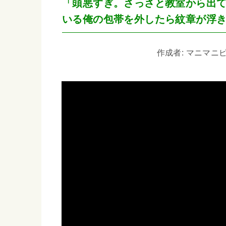
「頭悪すぎ。さっさと教室から出
いる俺の包帯を外したら紋章が浮
作成者: マニマニピー