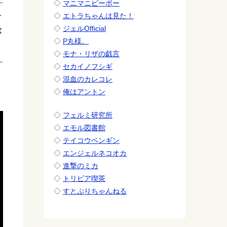
◇
マニマニピーポー
合
◇
エトラちゃんは見た！
◇
ジェルOfficial
が
◇
P丸様。
◇
モナ・リザの戯言
◇
セカイノフシギ
◇
混血のカレコレ
◇
俺はアントン
◇
フェルミ研究所
◇
エモル図書館
◇
テイコウペンギン
◇
エンジェルネコオカ
◇
進撃のミカ
◇
トリビア喫茶
◇
すとぷりちゃんねる