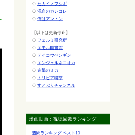
て
◇
セカイノフシギ
◇
混血のカレコレ
◇
俺はアントン
【以下は更新停止】
◇
フェルミ研究所
◇
エモル図書館
◇
テイコウペンギン
◇
エンジェルネコオカ
◇
進撃のミカ
◇
トリビア喫茶
◇
すとぷりチャンネル
漫画動画：視聴回数ランキング
週間ランキング ベスト10