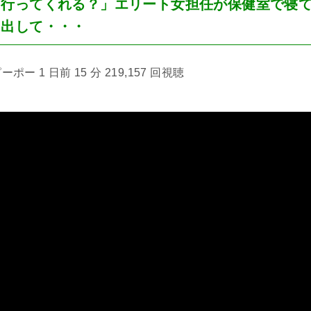
て行ってくれる？」エリート女担任が保健室で寝
き出して・・・
ポー 1 日前 15 分 219,157 回視聴