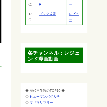
位
R
ー
12
ブック放題
レビュ
位
ー
各チャンネル：レジェ
ンド漫画動画
◆ 歴代再生数のTOP10 ◆
◇
ヒューマンバグ大学
◇
マリマリマリー