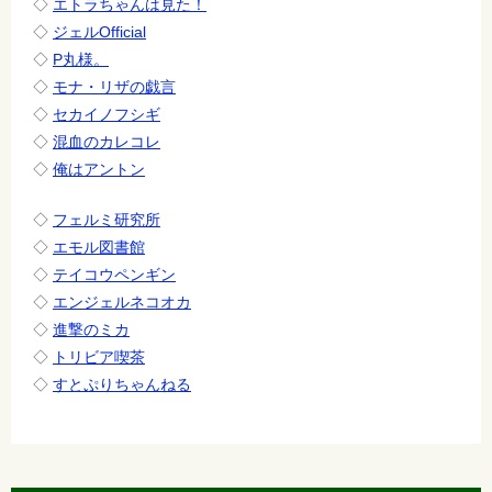
◇
エトラちゃんは見た！
◇
ジェルOfficial
◇
P丸様。
◇
モナ・リザの戯言
◇
セカイノフシギ
◇
混血のカレコレ
◇
俺はアントン
◇
フェルミ研究所
◇
エモル図書館
◇
テイコウペンギン
◇
エンジェルネコオカ
◇
進撃のミカ
◇
トリビア喫茶
◇
すとぷりちゃんねる