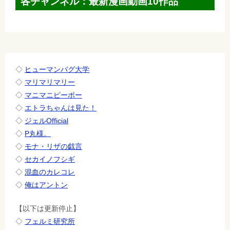
各チャンネル：最新漫画動画10作品
ー
シ
ョ
ン
◇
ヒューマンバグ大学
◇
マリマリマリー
◇
マニマニピーポー
◇
エトラちゃんは見た！
◇
ジェルOfficial
◇
P丸様。
◇
モナ・リザの戯言
◇
セカイノフシギ
◇
混血のカレコレ
◇
俺はアントン
【以下は更新停止】
◇
フェルミ研究所