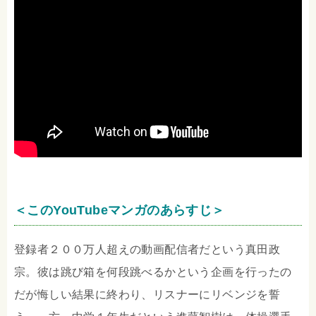
＜このYouTubeマンガのあらすじ＞
登録者２００万人超えの動画配信者だという真田政
宗。彼は跳び箱を何段跳べるかという企画を行ったの
だが悔しい結果に終わり、リスナーにリベンジを誓