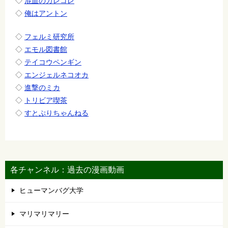
◇
混血のカレコレ
◇
俺はアントン
◇
フェルミ研究所
◇
エモル図書館
◇
テイコウペンギン
◇
エンジェルネコオカ
◇
進撃のミカ
◇
トリビア喫茶
◇
すとぷりちゃんねる
各チャンネル：過去の漫画動画
ヒューマンバグ大学
マリマリマリー