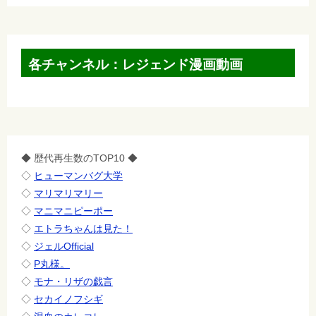
各チャンネル：レジェンド漫画動画
◆ 歴代再生数のTOP10 ◆
◇
ヒューマンバグ大学
◇
マリマリマリー
◇
マニマニピーポー
◇
エトラちゃんは見た！
◇
ジェルOfficial
◇
P丸様。
◇
モナ・リザの戯言
◇
セカイノフシギ