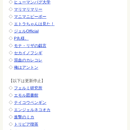
◇
ヒューマンバグ大学
◇
マリマリマリー
◇
マニマニピーポー
◇
エトラちゃんは見た！
◇
ジェルOfficial
◇
P丸様。
◇
モナ・リザの戯言
◇
セカイノフシギ
◇
混血のカレコレ
◇
俺はアントン
【以下は更新停止】
◇
フェルミ研究所
◇
エモル図書館
◇
テイコウペンギン
◇
エンジェルネコオカ
◇
進撃のミカ
◇
トリビア喫茶