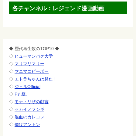
各チャンネル：レジェンド漫画動画
◆ 歴代再生数のTOP10 ◆
◇
ヒューマンバグ大学
◇
マリマリマリー
◇
マニマニピーポー
◇
エトラちゃんは見た！
◇
ジェルOfficial
◇
P丸様。
◇
モナ・リザの戯言
◇
セカイノフシギ
◇
混血のカレコレ
◇
俺はアントン