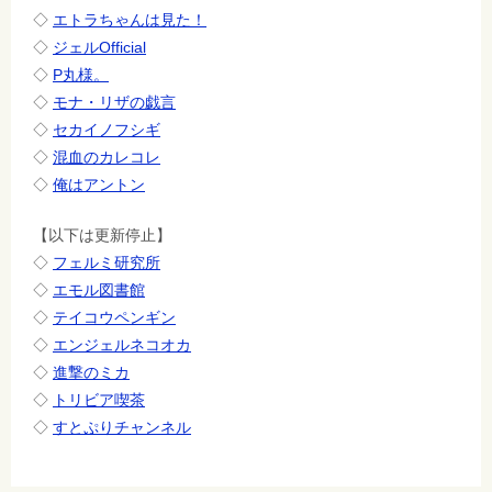
◇
エトラちゃんは見た！
◇
ジェルOfficial
◇
P丸様。
◇
モナ・リザの戯言
◇
セカイノフシギ
◇
混血のカレコレ
◇
俺はアントン
【以下は更新停止】
◇
フェルミ研究所
◇
エモル図書館
◇
テイコウペンギン
◇
エンジェルネコオカ
◇
進撃のミカ
◇
トリビア喫茶
◇
すとぷりチャンネル