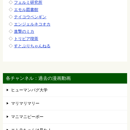
◇
フェルミ研究所
◇
エモル図書館
◇
テイコウペンギン
◇
エンジェルネコオカ
◇
進撃のミカ
◇
トリビア喫茶
◇
すとぷりちゃんねる
各チャンネル：過去の漫画動画
ヒューマンバグ大学
マリマリマリー
マニマニピーポー