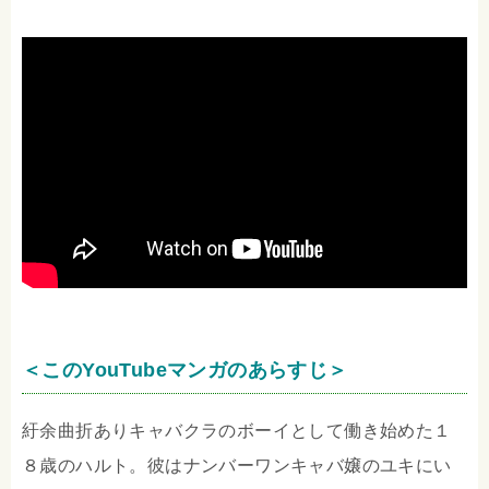
＜このYouTubeマンガのあらすじ＞
紆余曲折ありキャバクラのボーイとして働き始めた１
８歳のハルト。彼はナンバーワンキャバ嬢のユキにい