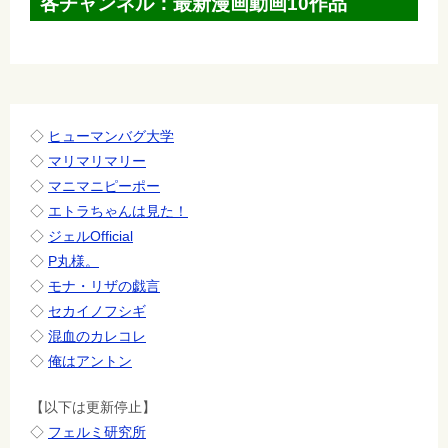
各チャンネル：最新漫画動画10作品
ー
シ
ョ
ン
◇
ヒューマンバグ大学
◇
マリマリマリー
◇
マニマニピーポー
◇
エトラちゃんは見た！
◇
ジェルOfficial
◇
P丸様。
◇
モナ・リザの戯言
◇
セカイノフシギ
◇
混血のカレコレ
◇
俺はアントン
【以下は更新停止】
◇
フェルミ研究所