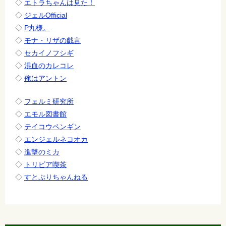
◇
エトラちゃんは見た！
◇
ジェルOfficial
◇
P丸様。
◇
モナ・リザの戯言
◇
セカイノフシギ
◇
混血のカレコレ
◇
俺はアントン
◇
フェルミ研究所
◇
エモル図書館
◇
テイコウペンギン
◇
エンジェルネコオカ
◇
進撃のミカ
◇
トリビア喫茶
◇
すとぷりちゃんねる