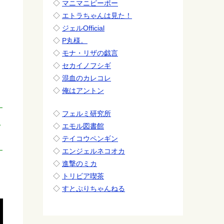
◇
マニマニピーポー
◇
エトラちゃんは見た！
◇
ジェルOfficial
◇
P丸様。
◇
モナ・リザの戯言
◇
セカイノフシギ
◇
混血のカレコレ
◇
俺はアントン
◇
フェルミ研究所
え
◇
エモル図書館
◇
テイコウペンギン
◇
エンジェルネコオカ
◇
進撃のミカ
◇
トリビア喫茶
◇
すとぷりちゃんねる