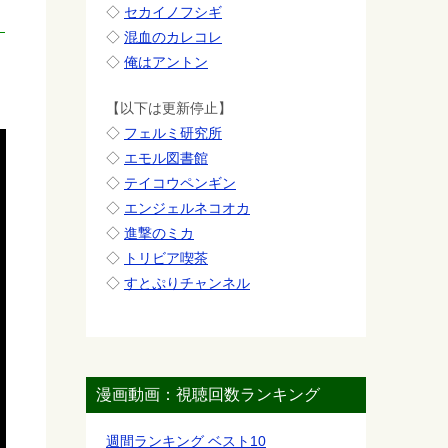
◇
セカイノフシギ
◇
混血のカレコレ
◇
俺はアントン
【以下は更新停止】
◇
フェルミ研究所
◇
エモル図書館
◇
テイコウペンギン
◇
エンジェルネコオカ
◇
進撃のミカ
◇
トリビア喫茶
◇
すとぷりチャンネル
漫画動画：視聴回数ランキング
週間ランキング ベスト10