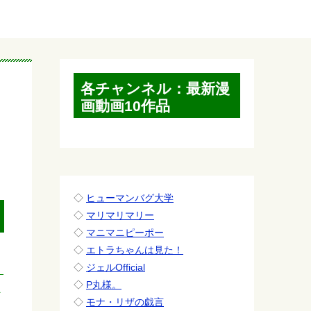
各チャンネル：最新漫
画動画10作品
◇
ヒューマンバグ大学
◇
マリマリマリー
◇
マニマニピーポー
◇
エトラちゃんは見た！
◇
ジェルOfficial
◇
P丸様。
レ
◇
モナ・リザの戯言