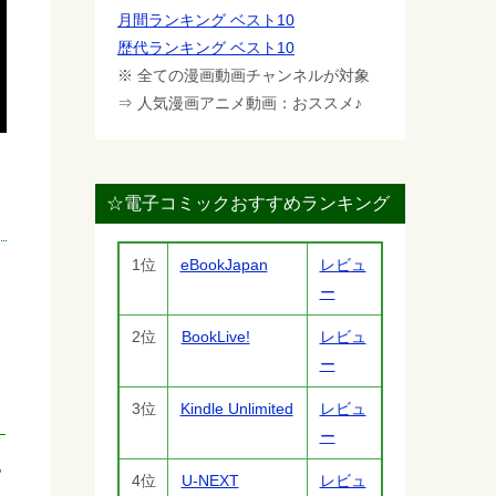
月間ランキング ベスト10
歴代ランキング ベスト10
※ 全ての漫画動画チャンネルが対象
⇒ 人気漫画アニメ動画：おススメ♪
☆電子コミックおすすめランキング
1位
eBookJapan
レビュ
ー
2位
BookLive!
レビュ
ー
3位
Kindle Unlimited
レビュ
ー
に
4位
U-NEXT
レビュ