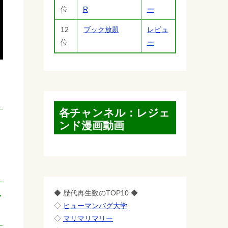
位
R
ー
12
ブック放題
レビュ
位
ー
各チャンネル：レジェ
ンド漫画動画
◆ 歴代再生数のTOP10 ◆
手
◇
ヒューマンバグ大学
◇
マリマリマリー