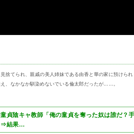
＞
に見捨てられ、親戚の美人姉妹である由香と華の家に預けられ
怯え、なかなか馴染めないでいる倫太郎だったが……。
の童貞陰キャ教師「俺の童貞を奪った奴は誰だ？
」⇒結果…