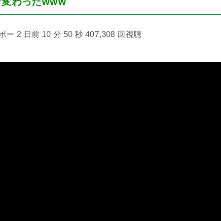
°変わったwww
2 日前 10 分 50 秒 407,308 回視聴