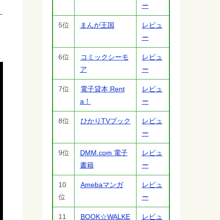
ー
5位
まんが王国
レビュ
ー
6位
コミックシーモ
レビュ
ア
ー
7位
電子貸本 Rent
レビュ
a！
ー
8位
ひかりTVブック
レビュ
ー
9位
DMM.com 電子
レビュ
書籍
ー
10
Amebaマンガ
レビュ
位
ー
11
BOOK☆WALKE
レビュ