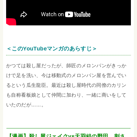
＜このYouTubeマンガのあらすじ＞
かつては殺し屋だったが、師匠のメロンパンがきっか
けで足を洗い、今は移動式のメロンパン屋を営んでい
るという瓜生龍臣。最近は殺し屋時代の同僚のカリン
も自称看板娘として仲間に加わり、一緒に商いをして
いたのだが……。
【漫画】殺し屋ジェイクvs天羽組の野田。刺さ