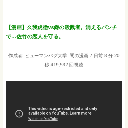
【漫画】久我虎徹vs鎌の殺戮者。消えるパンチ
で…佐竹の恋人を守る。
作成者: ヒューマンバグ大学_闇の漫画 7 日前 8 分 20
秒 419,532 回視聴