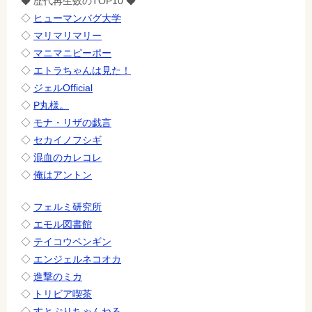
◆ 歴代再生数のTOP10 ◆
◇
ヒューマンバグ大学
◇
マリマリマリー
◇
マニマニピーポー
◇
エトラちゃんは見た！
◇
ジェルOfficial
◇
P丸様。
◇
モナ・リザの戯言
◇
セカイノフシギ
◇
混血のカレコレ
◇
俺はアントン
◇
フェルミ研究所
◇
エモル図書館
◇
テイコウペンギン
◇
エンジェルネコオカ
◇
進撃のミカ
◇
トリビア喫茶
◇
すとぷりちゃんねる