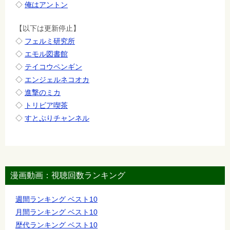
◇
俺はアントン
【以下は更新停止】
◇
フェルミ研究所
◇
エモル図書館
◇
テイコウペンギン
◇
エンジェルネコオカ
◇
進撃のミカ
◇
トリビア喫茶
◇
すとぷりチャンネル
漫画動画：視聴回数ランキング
週間ランキング ベスト10
月間ランキング ベスト10
歴代ランキング ベスト10