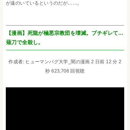
が遠のいているというのだが……。
【漫画】死龍が極悪宗教団を壊滅。ブチギレて…
薙刀で全殺し。
作成者: ヒューマンバグ大学_闇の漫画 2 日前 12 分 2
秒 623,706 回視聴