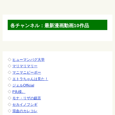
ナ
ビ
ゲ
各チャンネル：最新漫画動画10作品
ー
シ
ョ
ン
◇
ヒューマンバグ大学
◇
マリマリマリー
◇
マニマニピーポー
◇
エトラちゃんは見た！
◇
ジェルOfficial
◇
P丸様。
◇
モナ・リザの戯言
◇
セカイノフシギ
◇
混血のカレコレ