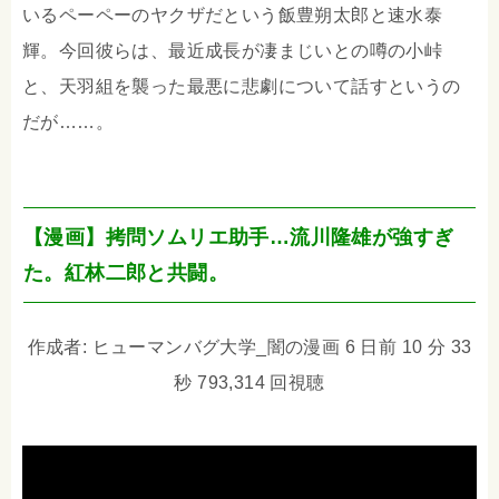
いるペーペーのヤクザだという飯豊朔太郎と速水泰
輝。今回彼らは、最近成長が凄まじいとの噂の小峠
と、天羽組を襲った最悪に悲劇について話すというの
だが……。
【漫画】拷問ソムリエ助手…流川隆雄が強すぎ
た。紅林二郎と共闘。
作成者: ヒューマンバグ大学_闇の漫画 6 日前 10 分 33
秒 793,314 回視聴