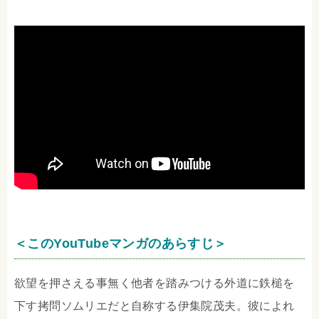
＜このYouTubeマンガのあらすじ＞
欲望を押さえる事無く他者を踏みつける外道に鉄槌を
下す拷問ソムリエだと自称する伊集院茂夫。彼によれ