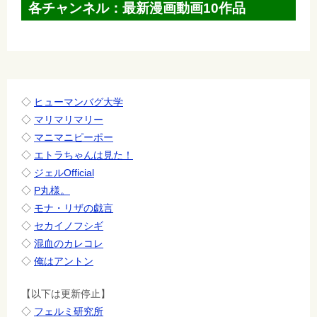
ゲ
各チャンネル：最新漫画動画10作品
ー
シ
ョ
ン
◇
ヒューマンバグ大学
◇
マリマリマリー
◇
マニマニピーポー
◇
エトラちゃんは見た！
◇
ジェルOfficial
◇
P丸様。
◇
モナ・リザの戯言
◇
セカイノフシギ
◇
混血のカレコレ
◇
俺はアントン
【以下は更新停止】
◇
フェルミ研究所