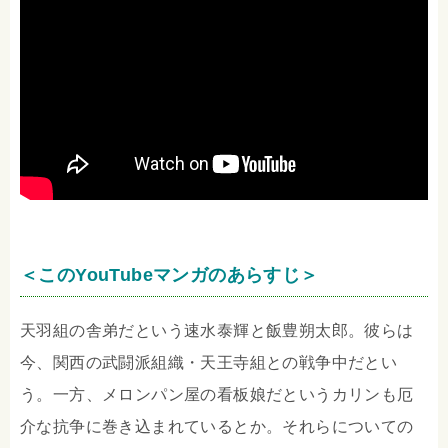
＜このYouTubeマンガのあらすじ＞
天羽組の舎弟だという速水泰輝と飯豊朔太郎。彼らは
今、関西の武闘派組織・天王寺組との戦争中だとい
う。一方、メロンパン屋の看板娘だというカリンも厄
介な抗争に巻き込まれているとか。それらについての