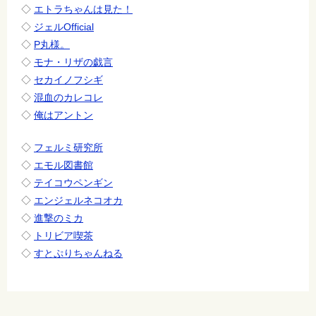
◇
エトラちゃんは見た！
◇
ジェルOfficial
◇
P丸様。
◇
モナ・リザの戯言
◇
セカイノフシギ
◇
混血のカレコレ
◇
俺はアントン
◇
フェルミ研究所
◇
エモル図書館
◇
テイコウペンギン
◇
エンジェルネコオカ
◇
進撃のミカ
◇
トリビア喫茶
◇
すとぷりちゃんねる