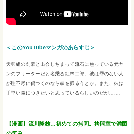
＜このYouTubeマンガのあらすじ＞
天羽組の剣豪と出会しちまって流石に焦っている元ヤ
ンのフリーターだと名乗る紅林二郎。彼は罪のない人
が理不尽に傷つくのなら拳を振るうとか。また、彼は
手堅い職につきたいと思っているらしいのだが……。
【漫画】流川隆雄…初めての拷問。拷問室で満面
の笑み。