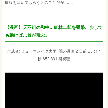
情報を聞いてもらうとのことだが……。
【漫画】天羽組の和中…紅林二郎を襲撃。少しで
も動けば…首が飛ぶ。
作成者: ヒューマンバグ大学_闇の漫画 2 日前 13 分 4
秒 652,831 回視聴