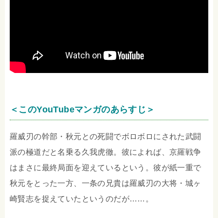
＜このYouTubeマンガのあらすじ＞
羅威刃の幹部・秋元との死闘でボロボロにされた武闘
派の極道だと名乗る久我虎徹。彼によれば、京羅戦争
はまさに最終局面を迎えているという。彼が紙一重で
秋元をとった一方、一条の兄貴は羅威刃の大将・城ヶ
崎賢志を捉えていたというのだが……。