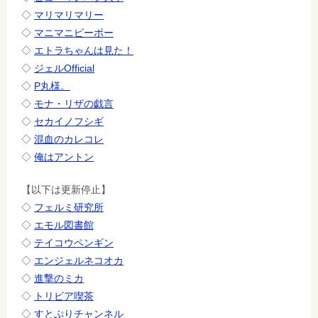
◇
マリマリマリー
◇
マニマニピーポー
◇
エトラちゃんは見た！
◇
ジェルOfficial
◇
P丸様。
◇
モナ・リザの戯言
◇
セカイノフシギ
◇
混血のカレコレ
◇
俺はアントン
【以下は更新停止】
◇
フェルミ研究所
◇
エモル図書館
◇
テイコウペンギン
◇
エンジェルネコオカ
◇
進撃のミカ
◇
トリビア喫茶
◇
すとぷりチャンネル