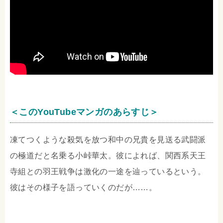
＜このYouTubeマンガのあらすじ＞
凍てつくような殺気を放つ和中の兄貴を見送る武闘派
の極道だと名乗る小峠華太。彼によれば、関西系天王
寺組との羽王戦争は激化の一途を辿っているという。
彼はその様子を語っていくのだが……。