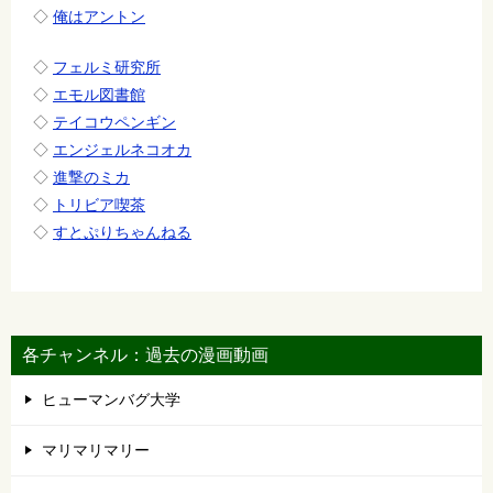
◇
俺はアントン
◇
フェルミ研究所
◇
エモル図書館
◇
テイコウペンギン
◇
エンジェルネコオカ
◇
進撃のミカ
◇
トリビア喫茶
◇
すとぷりちゃんねる
各チャンネル：過去の漫画動画
ヒューマンバグ大学
マリマリマリー