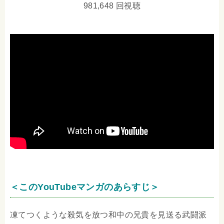
981,648 回視聴
＜このYouTubeマンガのあらすじ＞
凍てつくような殺気を放つ和中の兄貴を見送る武闘派