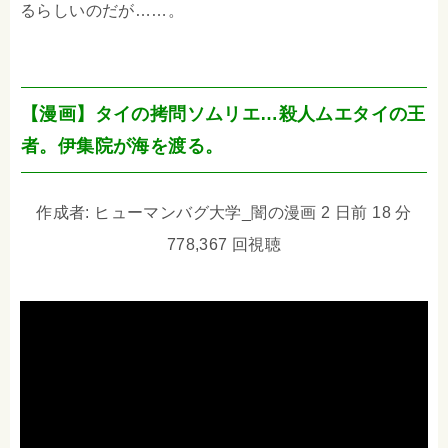
るらしいのだが……。
【漫画】タイの拷問ソムリエ…殺人ムエタイの王
者。伊集院が海を渡る。
作成者: ヒューマンバグ大学_闇の漫画 2 日前 18 分
778,367 回視聴