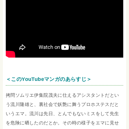
＜このYouTubeマンガのあらすじ＞
拷問ソムリエ伊集院茂夫に仕えるアシスタントだとい
う流川隆雄と、裏社会で妖艶に舞うプロホステスだと
いうエマ。流川は先日、とんでもないミスをして先生
を危険に晒したのだとか。その時の様子をエマに見せ