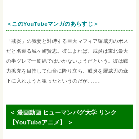
＜このYouTubeマンガのあらすじ＞
「戒炎」の我妻と対峙する巨大マフィア羅威刃のボス
だと名乗る城ヶ崎賢志。彼によれば、戒炎は東北最大
の半グレで一筋縄ではいかないようだという。彼は戦
力拡充を目指して仙台に降り立ち、戒炎を羅威刃の傘
下に入れようと狙ったというのだが……。
＜ 漫画動画 ヒューマンバグ大学 リンク
【YouTubeアニメ】 ＞