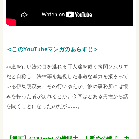
＜このYouTubeマンガのあらすじ＞
非道を行い法の目を逃れる罪人達を裁く拷問ソムリエ
だと自称し、法律等を無視した非道な暴力を振るって
いる伊集院茂夫。その行いゆえか、彼の事務所には恨
みを持った者が訪れるとか。今回はとある男性から話
を聞くことになったのだが……。
【漫画】CODE-ELの拷問士…人舐めの嫉子。カ