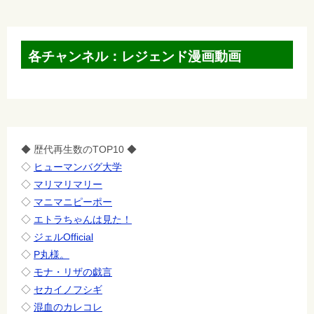
各チャンネル：レジェンド漫画動画
◆ 歴代再生数のTOP10 ◆
◇
ヒューマンバグ大学
◇
マリマリマリー
◇
マニマニピーポー
◇
エトラちゃんは見た！
◇
ジェルOfficial
◇
P丸様。
◇
モナ・リザの戯言
◇
セカイノフシギ
◇
混血のカレコレ