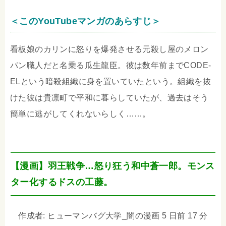
＜このYouTubeマンガのあらすじ＞
看板娘のカリンに怒りを爆発させる元殺し屋のメロン
パン職人だと名乗る瓜生龍臣。彼は数年前までCODE-
ELという暗殺組織に身を置いていたという。組織を抜
けた彼は貴凛町で平和に暮らしていたが、過去はそう
簡単に逃がしてくれないらしく……。
【漫画】羽王戦争…怒り狂う和中蒼一郎。モンス
ター化するドスの工藤。
作成者: ヒューマンバグ大学_闇の漫画 5 日前 17 分