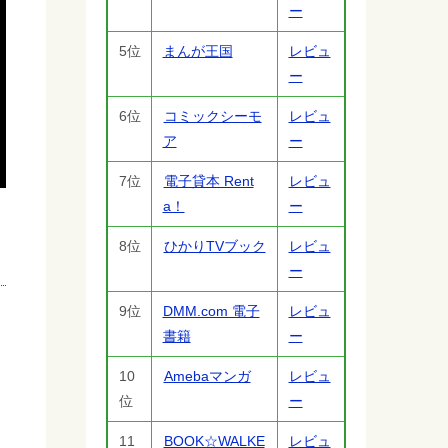
ー
5位
まんが王国
レビュ
ー
6位
コミックシーモ
レビュ
ア
ー
7位
電子貸本 Rent
レビュ
a！
ー
8位
ひかりTVブック
レビュ
ー
9位
DMM.com 電子
レビュ
書籍
ー
10
Amebaマンガ
レビュ
位
ー
11
BOOK☆WALKE
レビュ