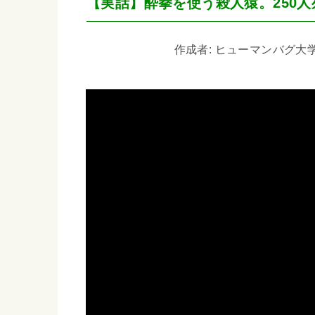
【実話】酔拳を使う殺人猿。250
作成者: ヒューマンバグ大学_闇の