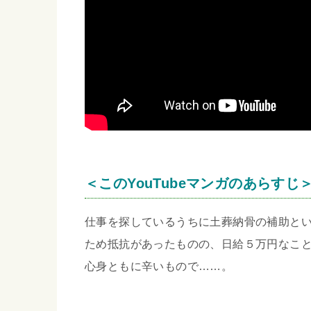
＜このYouTubeマンガのあらすじ
仕事を探しているうちに土葬納骨の補助と
ため抵抗があったものの、日給５万円なこ
心身ともに辛いもので……。