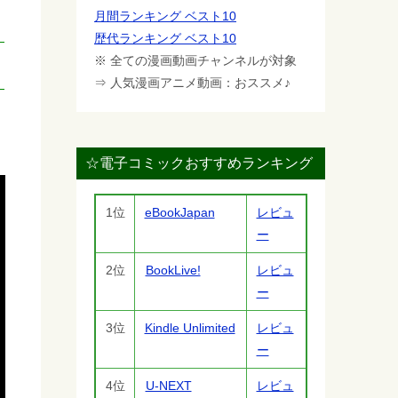
月間ランキング ベスト10
歴代ランキング ベスト10
※ 全ての漫画動画チャンネルが対象
⇒ 人気漫画アニメ動画：おススメ♪
☆電子コミックおすすめランキング
1位
eBookJapan
レビュ
ー
2位
BookLive!
レビュ
ー
3位
Kindle Unlimited
レビュ
ー
4位
U-NEXT
レビュ