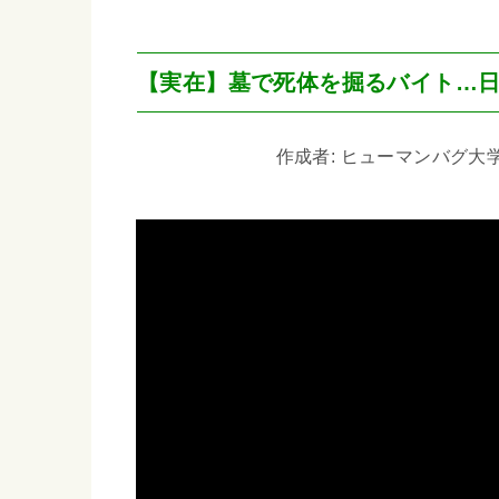
【実在】墓で死体を掘るバイト…日
作成者: ヒューマンバグ大学_闇の