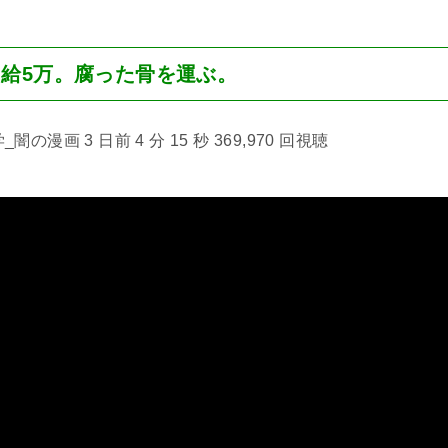
給5万。腐った骨を運ぶ。
漫画 3 日前 4 分 15 秒 369,970 回視聴