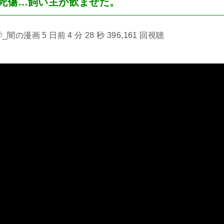
人死傷…飼い主が飲ませた。
漫画 5 日前 4 分 28 秒 396,161 回視聴