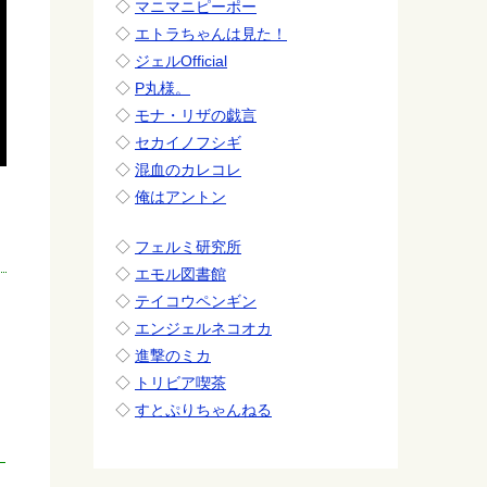
◇
マニマニピーポー
◇
エトラちゃんは見た！
◇
ジェルOfficial
◇
P丸様。
◇
モナ・リザの戯言
◇
セカイノフシギ
◇
混血のカレコレ
◇
俺はアントン
◇
フェルミ研究所
◇
エモル図書館
◇
テイコウペンギン
◇
エンジェルネコオカ
◇
進撃のミカ
◇
トリビア喫茶
◇
すとぷりちゃんねる