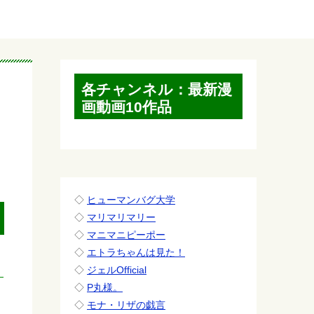
各チャンネル：最新漫
画動画10作品
◇
ヒューマンバグ大学
◇
マリマリマリー
◇
マニマニピーポー
◇
エトラちゃんは見た！
◇
ジェルOfficial
◇
P丸様。
◇
モナ・リザの戯言