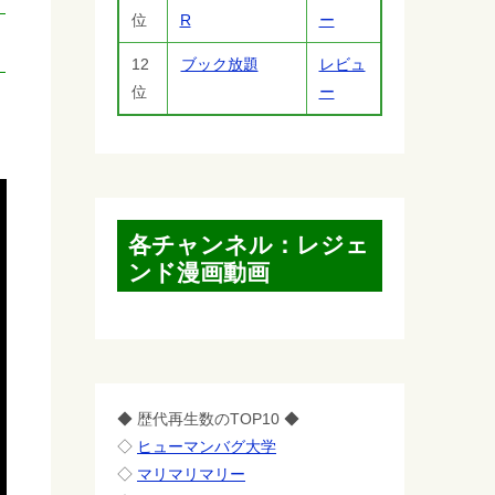
位
R
ー
12
ブック放題
レビュ
位
ー
各チャンネル：レジェ
ンド漫画動画
◆ 歴代再生数のTOP10 ◆
◇
ヒューマンバグ大学
◇
マリマリマリー