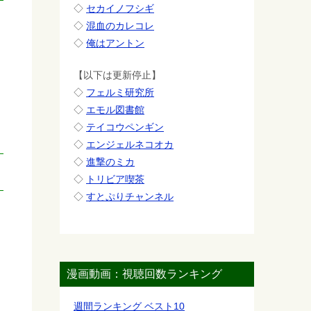
◇
セカイノフシギ
◇
混血のカレコレ
◇
俺はアントン
【以下は更新停止】
◇
フェルミ研究所
◇
エモル図書館
◇
テイコウペンギン
◇
エンジェルネコオカ
◇
進撃のミカ
◇
トリビア喫茶
◇
すとぷりチャンネル
漫画動画：視聴回数ランキング
週間ランキング ベスト10