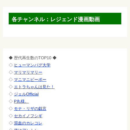
各チャンネル：レジェンド漫画動画
◆ 歴代再生数のTOP10 ◆
◇
ヒューマンバグ大学
◇
マリマリマリー
◇
マニマニピーポー
◇
エトラちゃんは見た！
◇
ジェルOfficial
◇
P丸様。
◇
モナ・リザの戯言
◇
セカイノフシギ
◇
混血のカレコレ