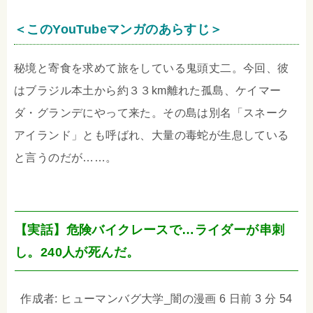
＜このYouTubeマンガのあらすじ＞
秘境と寄食を求めて旅をしている鬼頭丈二。今回、彼
はブラジル本土から約３３km離れた孤島、ケイマー
ダ・グランデにやって来た。その島は別名「スネーク
アイランド」とも呼ばれ、大量の毒蛇が生息している
と言うのだが……。
【実話】危険バイクレースで…ライダーが串刺
し。240人が死んだ。
作成者: ヒューマンバグ大学_闇の漫画 6 日前 3 分 54