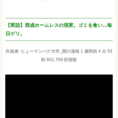
【実話】西成ホームレスの現実。ゴミを食い…毎
日ゲリ。
作成者: ヒューマンバグ大学_闇の漫画 1 週間前 4 分 53
秒 601,758 回視聴