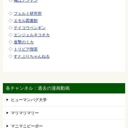
◇
俺はアントン
◇
フェルミ研究所
◇
エモル図書館
◇
テイコウペンギン
◇
エンジェルネコオカ
◇
進撃のミカ
◇
トリビア喫茶
◇
すとぷりちゃんねる
各チャンネル：過去の漫画動画
ヒューマンバグ大学
マリマリマリー
マニマニピーポー