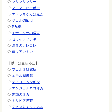
◇
マリマリマリー
◇
マニマニピーポー
◇
エトラちゃんは見た！
◇
ジェルOfficial
◇
P丸様。
◇
モナ・リザの戯言
◇
セカイノフシギ
◇
混血のカレコレ
◇
俺はアントン
【以下は更新停止】
◇
フェルミ研究所
◇
エモル図書館
◇
テイコウペンギン
◇
エンジェルネコオカ
◇
進撃のミカ
◇
トリビア喫茶
◇
すとぷりチャンネル