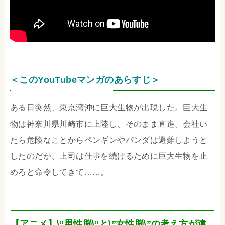
＜このYouTubeマンガのあらすじ＞
ある日突然、東京湾沖に巨大生物が出現した。巨大生
物は神奈川県川崎市に上陸し、そのまま直進。会社い
たら危険なことからペンギンやパンダは避難しようと
したのだが、上司は仕事を続けるために巨大生物を止
めろと命令してきて……。
【アニメ】\”男性脳\”と\”女性脳\”の考え方が違