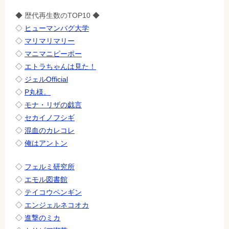
◆ 歴代再生数のTOP10 ◆
◇
ヒューマンバグ大学
◇
マリマリマリー
◇
マニマニピーポー
◇
エトラちゃんは見た！
◇
ジェルOfficial
◇
P丸様。
◇
モナ・リザの戯言
◇
セカイノフシギ
◇
混血のカレコレ
◇
俺はアントン
◇
フェルミ研究所
◇
エモル図書館
◇
テイコウペンギン
◇
エンジェルネコオカ
◇
進撃のミカ