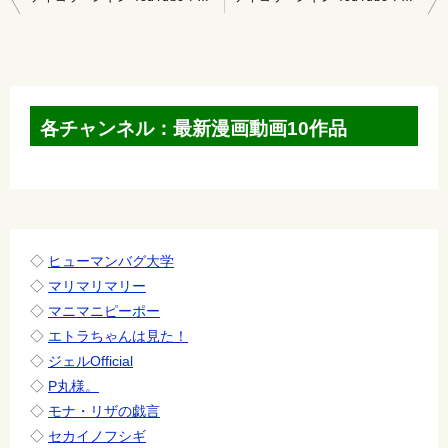
稿
ナ
ビ
ゲ
各チャンネル：最新漫画動画10作品
ー
シ
ョ
ン
◇
ヒューマンバグ大学
◇
マリマリマリー
◇
マニマニピーポー
◇
エトラちゃんは見た！
◇
ジェルOfficial
◇
P丸様。
◇
モナ・リザの戯言
◇
セカイノフシギ