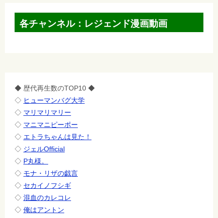
各チャンネル：レジェンド漫画動画
◆ 歴代再生数のTOP10 ◆
◇
ヒューマンバグ大学
◇
マリマリマリー
◇
マニマニピーポー
◇
エトラちゃんは見た！
◇
ジェルOfficial
◇
P丸様。
◇
モナ・リザの戯言
◇
セカイノフシギ
◇
混血のカレコレ
◇
俺はアントン