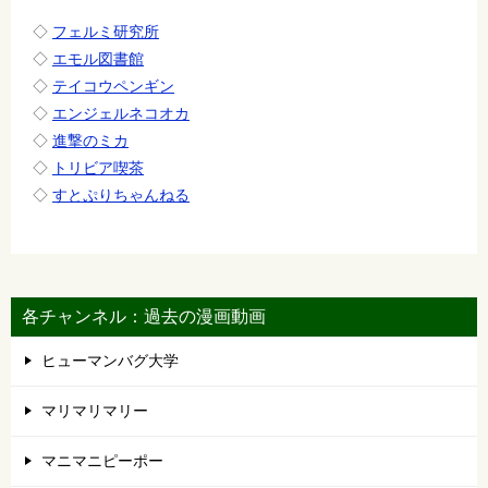
◇
フェルミ研究所
◇
エモル図書館
◇
テイコウペンギン
◇
エンジェルネコオカ
◇
進撃のミカ
◇
トリビア喫茶
◇
すとぷりちゃんねる
各チャンネル：過去の漫画動画
ヒューマンバグ大学
マリマリマリー
マニマニピーポー