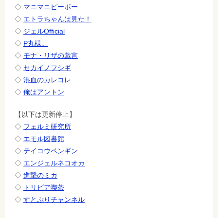
◇
マニマニピーポー
◇
エトラちゃんは見た！
◇
ジェルOfficial
◇
P丸様。
◇
モナ・リザの戯言
◇
セカイノフシギ
◇
混血のカレコレ
◇
俺はアントン
【以下は更新停止】
◇
フェルミ研究所
◇
エモル図書館
◇
テイコウペンギン
◇
エンジェルネコオカ
◇
進撃のミカ
◇
トリビア喫茶
◇
すとぷりチャンネル