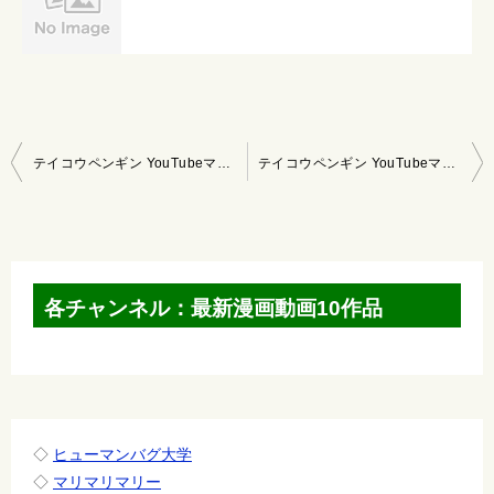
投
テイコウペンギン YouTubeマンガ 2021/4/25～5/1
テイコウペンギン YouTubeマンガ 2021/5/9～5/15
稿
ナ
ビ
ゲ
各チャンネル：最新漫画動画10作品
ー
シ
ョ
ン
◇
ヒューマンバグ大学
◇
マリマリマリー