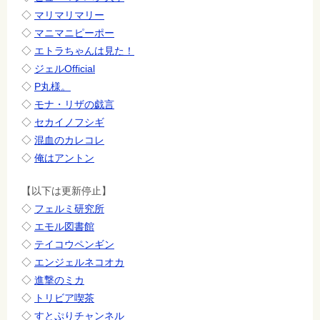
◇
マリマリマリー
◇
マニマニピーポー
◇
エトラちゃんは見た！
◇
ジェルOfficial
◇
P丸様。
◇
モナ・リザの戯言
◇
セカイノフシギ
◇
混血のカレコレ
◇
俺はアントン
【以下は更新停止】
◇
フェルミ研究所
◇
エモル図書館
◇
テイコウペンギン
◇
エンジェルネコオカ
◇
進撃のミカ
◇
トリビア喫茶
◇
すとぷりチャンネル