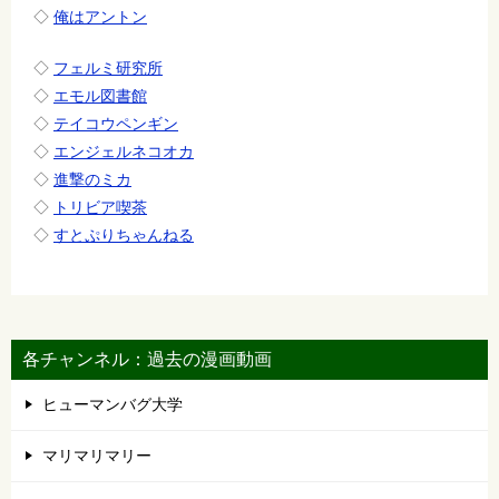
◇
俺はアントン
◇
フェルミ研究所
◇
エモル図書館
◇
テイコウペンギン
◇
エンジェルネコオカ
◇
進撃のミカ
◇
トリビア喫茶
◇
すとぷりちゃんねる
各チャンネル：過去の漫画動画
ヒューマンバグ大学
マリマリマリー