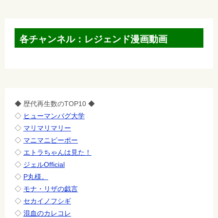
各チャンネル：レジェンド漫画動画
◆ 歴代再生数のTOP10 ◆
◇
ヒューマンバグ大学
◇
マリマリマリー
◇
マニマニピーポー
◇
エトラちゃんは見た！
◇
ジェルOfficial
◇
P丸様。
◇
モナ・リザの戯言
◇
セカイノフシギ
◇
混血のカレコレ