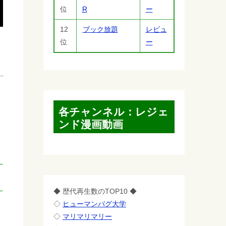
位
R
ー
12
ブック放題
レビュ
位
ー
各チャンネル：レジェ
ンド漫画動画
◆ 歴代再生数のTOP10 ◆
◇
ヒューマンバグ大学
◇
マリマリマリー