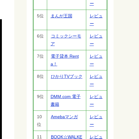
ー
5位
まんが王国
レビュ
ー
6位
コミックシーモ
レビュ
ア
ー
7位
電子貸本 Rent
レビュ
a！
ー
8位
ひかりTVブック
レビュ
ー
9位
DMM.com 電子
レビュ
書籍
ー
10
Amebaマンガ
レビュ
位
ー
11
BOOK☆WALKE
レビュ