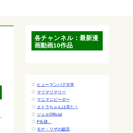
各チャンネル：最新漫
画動画10作品
◇
ヒューマンバグ大学
◇
マリマリマリー
◇
マニマニピーポー
◇
エトラちゃんは見た！
◇
ジェルOfficial
◇
P丸様。
◇
モナ・リザの戯言