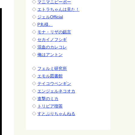
◇
マニマニピーポー
◇
エトラちゃんは見た！
◇
ジェルOfficial
◇
P丸様。
◇
モナ・リザの戯言
◇
セカイノフシギ
◇
混血のカレコレ
◇
俺はアントン
◇
フェルミ研究所
◇
エモル図書館
◇
テイコウペンギン
◇
エンジェルネコオカ
◇
進撃のミカ
◇
トリビア喫茶
◇
すとぷりちゃんねる