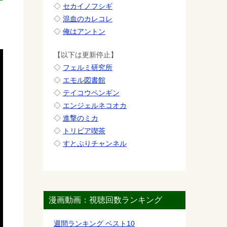
◇
セカイノフシギ
◇
混血のカレコレ
◇
俺はアントン
【以下は更新停止】
◇
フェルミ研究所
◇
エモル図書館
◇
テイコウペンギン
◇
エンジェルネコオカ
◇
進撃のミカ
◇
トリビア喫茶
◇
すとぷりチャンネル
漫画動画：視聴回数ランキング
週間ランキング ベスト10