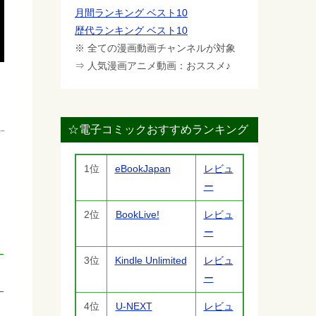
月間ランキング ベスト10
歴代ランキング ベスト10
※ 全ての漫画動画チャンネルが対象
⇒ 人気漫画アニメ動画：おススメ♪
☆電子コミックおすすめランキング
1位
eBookJapan
レビュ
ー
2位
BookLive!
レビュ
ー
3位
Kindle Unlimited
レビュ
ー
4位
U-NEXT
レビュ