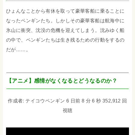
ひょんなことから有休を取って豪華客船に乗ることに
なったペンギンたち。しかしその豪華客船は航海中に
氷山に衝突、沈没の危機を迎えてしまう。沈みゆく船
の中で、ペンギンたちは生き残るための行動をするの
だが……。
【アニメ】感情がなくなるとどうなるのか？
作成者: テイコウペンギン 6 日前 8 分 6 秒 352,912 回
視聴