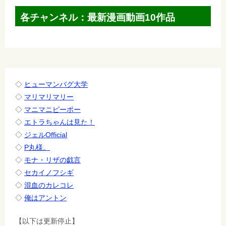
ゲ
各チャンネル：最新漫画動画10作品
ー
シ
ョ
ン
◇
ヒューマンバグ大学
◇
マリマリマリー
◇
マニマニピーポー
◇
エトラちゃんは見た！
◇
ジェルOfficial
◇
P丸様。
◇
モナ・リザの戯言
◇
セカイノフシギ
◇
混血のカレコレ
◇
俺はアントン
【以下は更新停止】