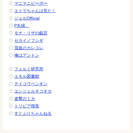
◇
マニマニピーポー
◇
エトラちゃんは見た！
◇
ジェルOfficial
◇
P丸様。
◇
モナ・リザの戯言
◇
セカイノフシギ
◇
混血のカレコレ
◇
俺はアントン
◇
フェルミ研究所
◇
エモル図書館
◇
テイコウペンギン
◇
エンジェルネコオカ
◇
進撃のミカ
◇
トリビア喫茶
◇
すとぷりちゃんねる