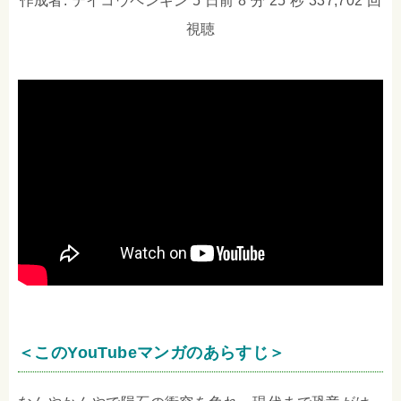
作成者: テイコウペンギン 5 日前 8 分 25 秒 337,702 回
視聴
＜このYouTubeマンガのあらすじ＞