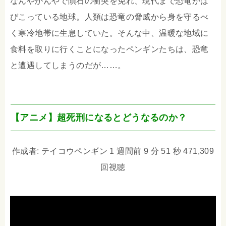
なんやかんやで隕石の衝突を免れ、現代まで恐竜がは
びこっている地球。人類は恐竜の脅威から身を守るべ
く寒冷地帯に生息していた。そんな中、温暖な地域に
食料を取りに行くことになったペンギンたちは、恐竜
と遭遇してしまうのだが……。
【アニメ】超死刑になるとどうなるのか？
作成者: テイコウペンギン 1 週間前 9 分 51 秒 471,309
回視聴