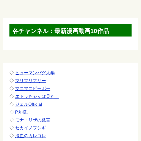
ナ
ビ
ゲ
各チャンネル：最新漫画動画10作品
ー
シ
ョ
ン
◇
ヒューマンバグ大学
◇
マリマリマリー
◇
マニマニピーポー
◇
エトラちゃんは見た！
◇
ジェルOfficial
◇
P丸様。
◇
モナ・リザの戯言
◇
セカイノフシギ
◇
混血のカレコレ