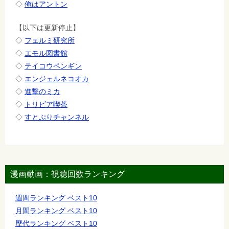
◇
俺はアントン
【以下は更新停止】
◇
フェルミ研究所
◇
エモル図書館
◇
テイコウペンギン
◇
エンジェルネコオカ
◇
進撃のミカ
◇
トリビア喫茶
◇
すとぷりチャンネル
漫画動画：視聴回数ランキング
週間ランキング ベスト10
月間ランキング ベスト10
歴代ランキング ベスト10