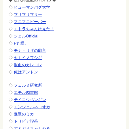
◆ 歴代再生数のTOP10 ◆
◇
ヒューマンバグ大学
◇
マリマリマリー
◇
マニマニピーポー
◇
エトラちゃんは見た！
◇
ジェルOfficial
◇
P丸様。
◇
モナ・リザの戯言
◇
セカイノフシギ
◇
混血のカレコレ
◇
俺はアントン
◇
フェルミ研究所
◇
エモル図書館
◇
テイコウペンギン
◇
エンジェルネコオカ
◇
進撃のミカ
◇
トリビア喫茶
◇
すとぷりちゃんねる