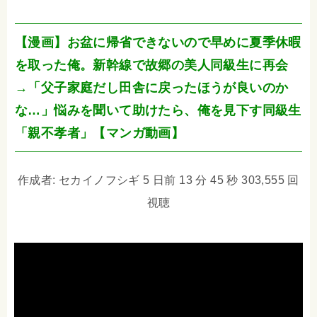
【漫画】お盆に帰省できないので早めに夏季休暇
を取った俺。新幹線で故郷の美人同級生に再会
→「父子家庭だし田舎に戻ったほうが良いのか
な…」悩みを聞いて助けたら、俺を見下す同級生
「親不孝者」【マンガ動画】
作成者: セカイノフシギ 5 日前 13 分 45 秒 303,555 回
視聴