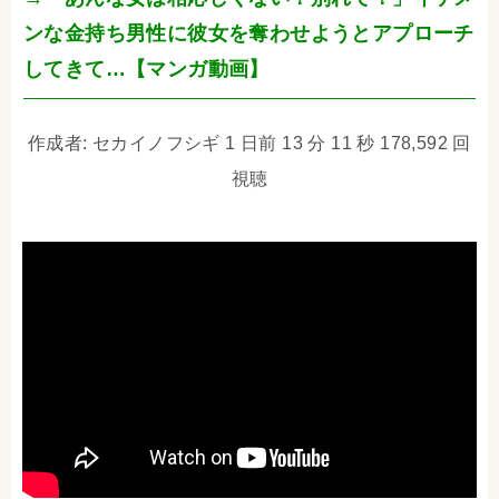
ンな金持ち男性に彼女を奪わせようとアプローチ
してきて…【マンガ動画】
作成者: セカイノフシギ 1 日前 13 分 11 秒 178,592 回
視聴