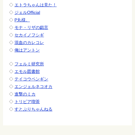
◇
エトラちゃんは見た！
◇
ジェルOfficial
◇
P丸様。
◇
モナ・リザの戯言
◇
セカイノフシギ
◇
混血のカレコレ
◇
俺はアントン
◇
フェルミ研究所
◇
エモル図書館
◇
テイコウペンギン
◇
エンジェルネコオカ
◇
進撃のミカ
◇
トリビア喫茶
◇
すとぷりちゃんねる