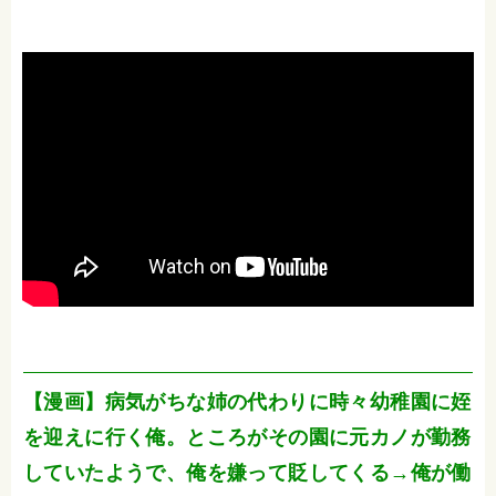
【漫画】病気がちな姉の代わりに時々幼稚園に姪
を迎えに行く俺。ところがその園に元カノが勤務
していたようで、俺を嫌って貶してくる→俺が働