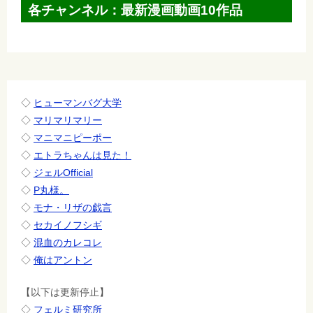
ゲ
各チャンネル：最新漫画動画10作品
ー
シ
ョ
ン
◇
ヒューマンバグ大学
◇
マリマリマリー
◇
マニマニピーポー
◇
エトラちゃんは見た！
◇
ジェルOfficial
◇
P丸様。
◇
モナ・リザの戯言
◇
セカイノフシギ
◇
混血のカレコレ
◇
俺はアントン
【以下は更新停止】
◇
フェルミ研究所