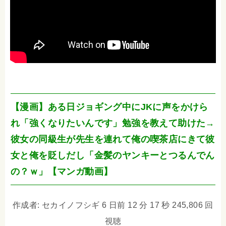
【漫画】ある日ジョギング中にJKに声をかけら
れ「強くなりたいんです」勉強を教えて助けた→
彼女の同級生が先生を連れて俺の喫茶店にきて彼
女と俺を貶しだし「金髪のヤンキーとつるんでん
の？ｗ」【マンガ動画】
作成者: セカイノフシギ 6 日前 12 分 17 秒 245,806 回
視聴