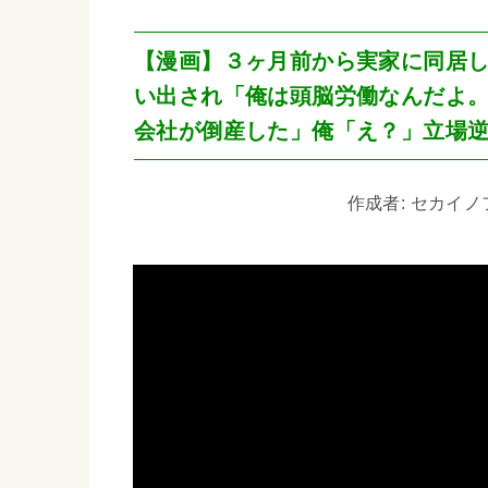
【漫画】３ヶ月前から実家に同居
い出され「俺は頭脳労働なんだよ
会社が倒産した」俺「え？」立場
作成者: セカイノフシ