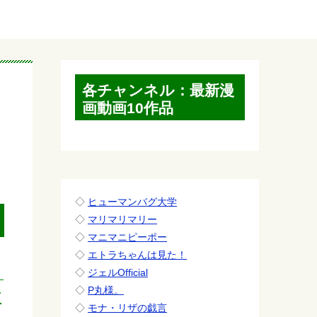
各チャンネル：最新漫
画動画10作品
◇
ヒューマンバグ大学
◇
マリマリマリー
◇
マニマニピーポー
◇
エトラちゃんは見た！
◇
ジェルOfficial
◇
P丸様。
互
◇
モナ・リザの戯言