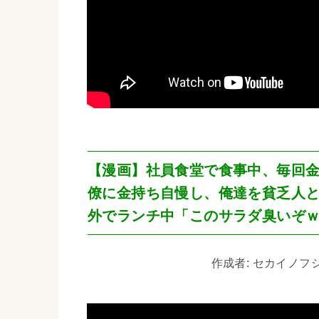
【漫画】社員食堂で食事中、毎回
僚に金持ち自慢し、俺達を貧乏人
外でランチ中「このサラダ臭いぞ
作成者: セカイノフシギ 