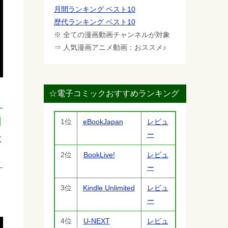
月間ランキング ベスト10
歴代ランキング ベスト10
※ 全ての漫画動画チャンネルが対象
⇒ 人気漫画アニメ動画：おススメ♪
☆電子コミックおすすめランキング
同
1位
eBookJapan
レビュ
ー
社
2位
BookLive!
レビュ
ー
3位
Kindle Unlimited
レビュ
ー
4位
U-NEXT
レビュ