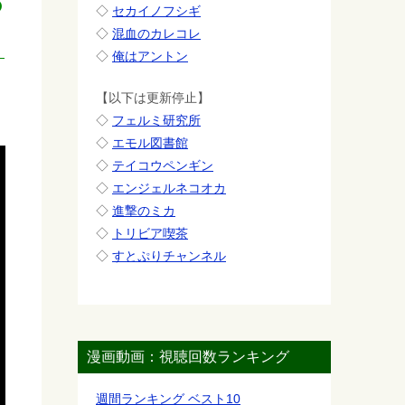
の
◇
セカイノフシギ
◇
混血のカレコレ
◇
俺はアントン
【以下は更新停止】
◇
フェルミ研究所
◇
エモル図書館
◇
テイコウペンギン
◇
エンジェルネコオカ
◇
進撃のミカ
◇
トリビア喫茶
◇
すとぷりチャンネル
漫画動画：視聴回数ランキング
週間ランキング ベスト10