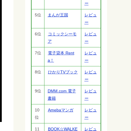
ー
5位
まんが王国
レビュ
ー
6位
コミックシーモ
レビュ
ア
ー
7位
電子貸本 Rent
レビュ
a！
ー
8位
ひかりTVブック
レビュ
ー
9位
DMM.com 電子
レビュ
書籍
ー
10
Amebaマンガ
レビュ
位
ー
11
BOOK☆WALKE
レビュ