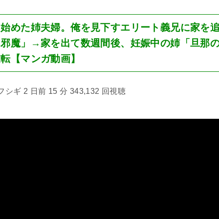
し始めた姉夫婦。俺を見下すエリート義兄に家を
。邪魔」→家を出て数週間後、妊娠中の姉「旦那
逆転【マンガ動画】
ギ 2 日前 15 分 343,132 回視聴