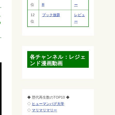
位
R
ー
追
12
ブック放題
レビュ
位
ー
の
各チャンネル：レジェ
ンド漫画動画
◆ 歴代再生数のTOP10 ◆
◇
ヒューマンバグ大学
◇
マリマリマリー