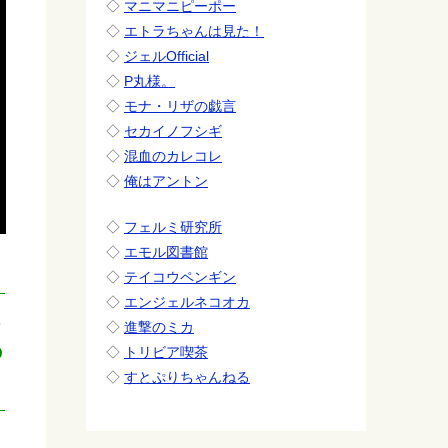
◇
マニマニピーポー
◇
エトラちゃんは見た！
◇
ジェルOfficial
◇
P丸様。
◇
モナ・リザの戯言
◇
セカイノフシギ
◇
混血のカレコレ
◇
俺はアントン
◇
フェルミ研究所
◇
エモル図書館
◇
テイコウペンギン
◇
エンジェルネコオカ
ち
◇
進撃のミカ
の
◇
トリビア喫茶
◇
すとぷりちゃんねる