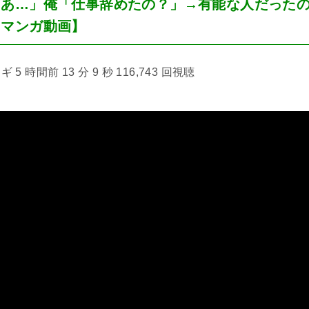
「あ…」俺「仕事辞めたの？」→有能な人だった
【マンガ動画】
5 時間前 13 分 9 秒 116,743 回視聴