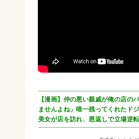
【漫画】仲の悪い親戚が俺の店の
ませんよね」唯一残ってくれたド
美女が店を訪れ、恩返しで立場逆