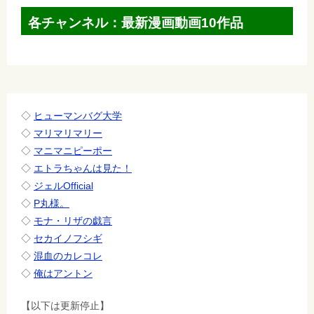
ゲ
各チャンネル：最新漫画動画10作品
ー
シ
ョ
ン
◇
ヒューマンバグ大学
◇
マリマリマリー
◇
マニマニピーポー
◇
エトラちゃんは見た！
◇
ジェルOfficial
◇
P丸様。
◇
モナ・リザの戯言
◇
セカイノフシギ
◇
混血のカレコレ
◇
俺はアントン
【以下は更新停止】