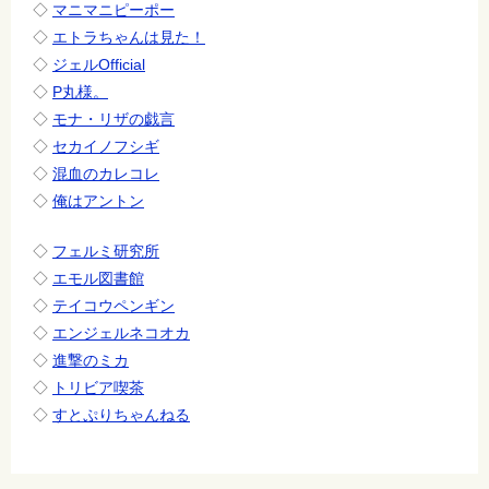
◇
マニマニピーポー
◇
エトラちゃんは見た！
◇
ジェルOfficial
◇
P丸様。
◇
モナ・リザの戯言
◇
セカイノフシギ
◇
混血のカレコレ
◇
俺はアントン
◇
フェルミ研究所
◇
エモル図書館
◇
テイコウペンギン
◇
エンジェルネコオカ
◇
進撃のミカ
◇
トリビア喫茶
◇
すとぷりちゃんねる