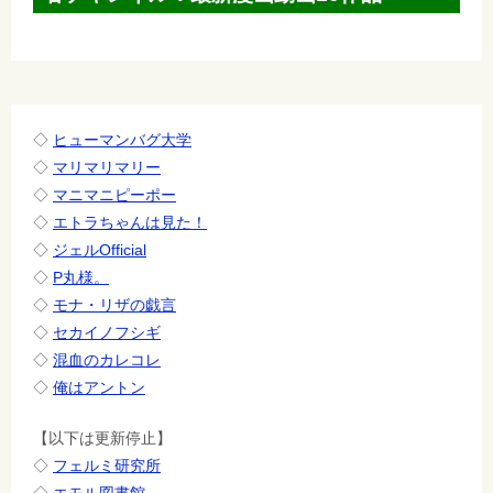
ー
シ
ョ
ン
◇
ヒューマンバグ大学
◇
マリマリマリー
◇
マニマニピーポー
◇
エトラちゃんは見た！
◇
ジェルOfficial
◇
P丸様。
◇
モナ・リザの戯言
◇
セカイノフシギ
◇
混血のカレコレ
◇
俺はアントン
【以下は更新停止】
◇
フェルミ研究所