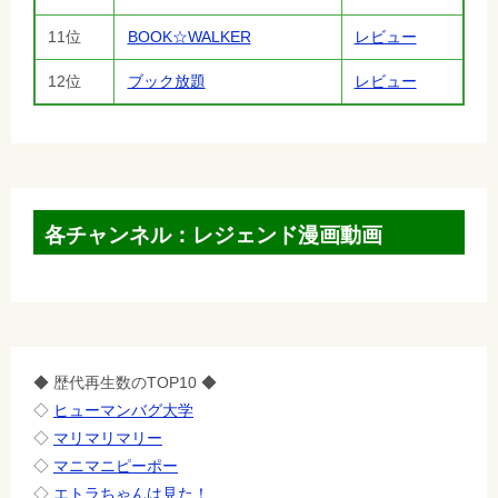
11位
BOOK☆WALKER
レビュー
12位
ブック放題
レビュー
各チャンネル：レジェンド漫画動画
◆ 歴代再生数のTOP10 ◆
◇
ヒューマンバグ大学
◇
マリマリマリー
◇
マニマニピーポー
◇
エトラちゃんは見た！