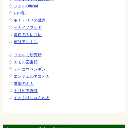
◇
ジェルOfficial
◇
P丸様。
◇
モナ・リザの戯言
◇
セカイノフシギ
◇
混血のカレコレ
◇
俺はアントン
◇
フェルミ研究所
◇
エモル図書館
◇
テイコウペンギン
◇
エンジェルネコオカ
◇
進撃のミカ
◇
トリビア喫茶
◇
すとぷりちゃんねる