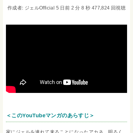
作成者: ジェルOfficial 5 日前 2 分 8 秒 477,824 回視聴
＜このYouTubeマンガのあらすじ＞
家にジェルを連れて来ることになったアカネ。明るく