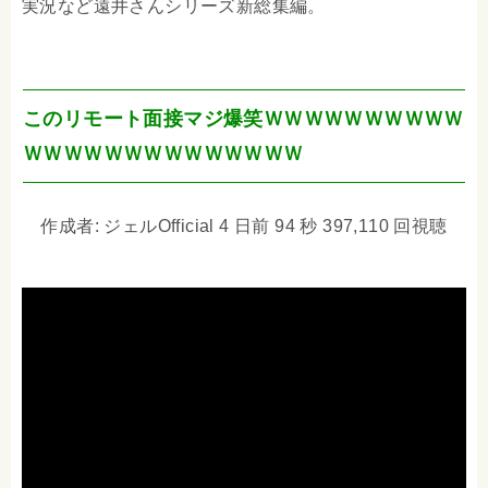
実況など遠井さんシリーズ新総集編。
このリモート面接マジ爆笑ＷＷＷＷＷＷＷＷＷＷ
ＷＷＷＷＷＷＷＷＷＷＷＷＷＷ
作成者: ジェルOfficial 4 日前 94 秒 397,110 回視聴