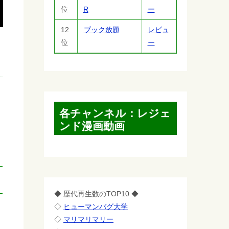
位
R
ー
12
ブック放題
レビュ
位
ー
各チャンネル：レジェ
ンド漫画動画
◆ 歴代再生数のTOP10 ◆
◇
ヒューマンバグ大学
◇
マリマリマリー