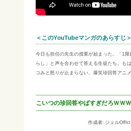
＜このYouTubeマンガのあらすじ
今日も担任の先生の授業が始まった。「1限
らし」と声を合わせて答える生徒たち。も
コみと怒りが止まらない、爆笑珍回答アニ
こいつの珍回答やばすぎだろＷＷ
作成者: ジェルOfficia