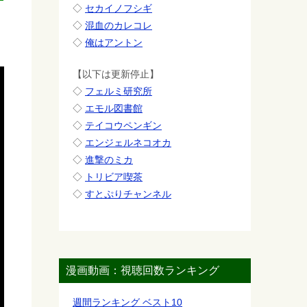
◇
セカイノフシギ
◇
混血のカレコレ
◇
俺はアントン
【以下は更新停止】
◇
フェルミ研究所
◇
エモル図書館
◇
テイコウペンギン
◇
エンジェルネコオカ
◇
進撃のミカ
◇
トリビア喫茶
◇
すとぷりチャンネル
漫画動画：視聴回数ランキング
週間ランキング ベスト10