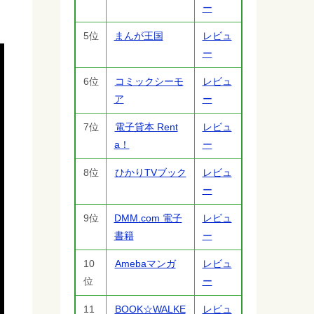
ー
5位
まんが王国
レビュ
ー
6位
コミックシーモ
レビュ
ア
ー
7位
電子貸本 Rent
レビュ
a！
ー
8位
ひかりTVブック
レビュ
ー
9位
DMM.com 電子
レビュ
書籍
ー
10
Amebaマンガ
レビュ
位
ー
11
BOOK☆WALKE
レビュ