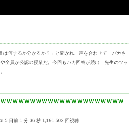
＞
目は何するか分かるか？」と聞かれ、声を合わせて「バカさ
はや全員が公認の授業だ。今回もバカ回答が続出！先生のツッ
メ。
ＷＷＷＷＷＷＷＷＷＷＷＷＷＷＷＷＷＷＷＷＷＷ
l 5 日前 1 分 36 秒 1,191,502 回視聴