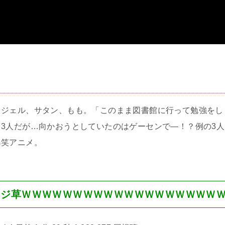
＞
るジェル、サタン、もも。「このまま図書館に行って勉強をし
3人だが…向かおうとしていたのはゲーセンで―！？例の3人
爆笑アニメ。
マジ草ＷＷＷＷＷＷＷＷＷＷＷＷＷＷＷＷＷＷＷ