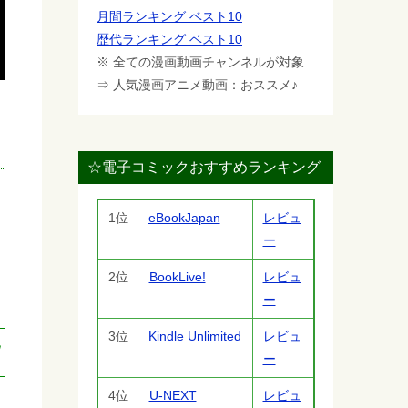
月間ランキング ベスト10
歴代ランキング ベスト10
※ 全ての漫画動画チャンネルが対象
⇒ 人気漫画アニメ動画：おススメ♪
☆電子コミックおすすめランキング
1位
eBookJapan
レビュ
ー
2位
BookLive!
レビュ
ー
3位
Kindle Unlimited
レビュ
Ｗ
ー
4位
U-NEXT
レビュ