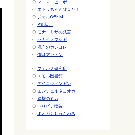
◇
マニマニピーポー
◇
エトラちゃんは見た！
◇
ジェルOfficial
◇
P丸様。
◇
モナ・リザの戯言
◇
セカイノフシギ
◇
混血のカレコレ
◇
俺はアントン
◇
フェルミ研究所
◇
エモル図書館
◇
テイコウペンギン
◇
エンジェルネコオカ
◇
進撃のミカ
◇
トリビア喫茶
◇
すとぷりちゃんねる