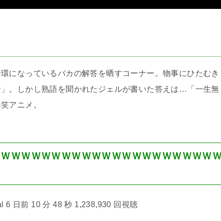
＞
一環になっているバカの解答を晒すコーナー。物事にひたむき
命」。しかし熟語を聞かれたジェルが書いた答えは…「一生無
爆笑アニメ。
ＷＷＷＷＷＷＷＷＷＷＷＷＷＷＷＷＷＷＷＷＷＷ
l 6 日前 10 分 48 秒 1,238,930 回視聴