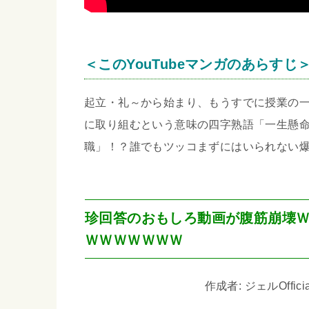
＜このYouTubeマンガのあらすじ
起立・礼～から始まり、もうすでに授業の
に取り組むという意味の四字熟語「一生懸
職」！？誰でもツッコまずにはいられない
珍回答のおもしろ動画が腹筋崩壊
ＷＷＷＷＷＷＷ
作成者: ジェルOfficia