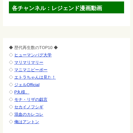
各チャンネル：レジェンド漫画動画
◆ 歴代再生数のTOP10 ◆
◇
ヒューマンバグ大学
◇
マリマリマリー
◇
マニマニピーポー
◇
エトラちゃんは見た！
◇
ジェルOfficial
◇
P丸様。
◇
モナ・リザの戯言
◇
セカイノフシギ
◇
混血のカレコレ
◇
俺はアントン