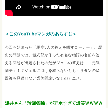
＜このYouTubeマンガのあらすじ＞
今回も始まった「馬鹿3人の答えを晒すコーナー」。歴
史の問題では、紫式部が作った有名な物語の名前を答
える問題が出題されたのだがジェルの答えは…「元気
物語」！？ジェルに引けを取らないもも・サタンの珍
回答も見逃せない爆笑間違いなしのアニメ。
遠井さん「珍回答編」がアホすぎて爆笑ＷＷＷＷ