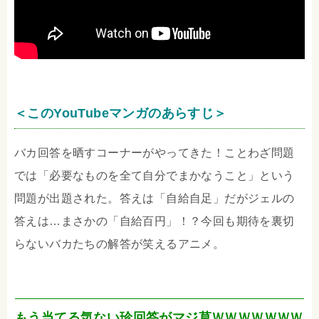
＜このYouTubeマンガのあらすじ＞
バカ回答を晒すコーナーがやってきた！ことわざ問題
では「必要なものを全て自分でまかなうこと」という
問題が出題された。答えは「自給自足」だがジェルの
答えは…まさかの「自給百円」！？今回も期待を裏切
らないバカたちの解答が笑えるアニメ。
もう当てる気ない珍回答がマジ草ＷＷＷＷＷＷＷ