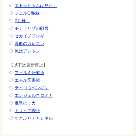
◇
エトラちゃんは見た！
◇
ジェルOfficial
◇
P丸様。
◇
モナ・リザの戯言
◇
セカイノフシギ
◇
混血のカレコレ
◇
俺はアントン
【以下は更新停止】
◇
フェルミ研究所
◇
エモル図書館
◇
テイコウペンギン
◇
エンジェルネコオカ
◇
進撃のミカ
◇
トリビア喫茶
◇
すとぷりチャンネル