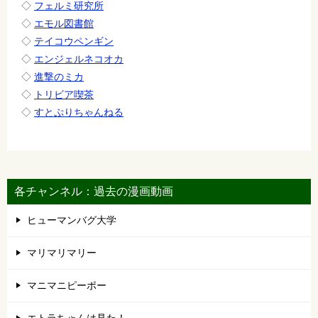
◇
フェルミ研究所
◇
エモル図書館
◇
テイコウペンギン
◇
エンジェルネコオカ
◇
進撃のミカ
◇
トリビア喫茶
◇
すとぷりちゃんねる
各チャンネル：過去の漫画動画
ヒューマンバグ大学
マリマリマリー
マニマニピーポー