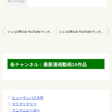
投
ジェルOfficial YouTubeマンガ 2020/10/18～10/24
ジェルOfficial YouTubeマンガ 2020/11/1～11/7
稿
ナ
ビ
ゲ
各チャンネル：最新漫画動画10作品
ー
シ
ョ
ン
◇
ヒューマンバグ大学
◇
マリマリマリー
◇
マニマニピーポー