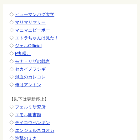
ョ
ン
◇
ヒューマンバグ大学
◇
マリマリマリー
◇
マニマニピーポー
◇
エトラちゃんは見た！
◇
ジェルOfficial
◇
P丸様。
◇
モナ・リザの戯言
◇
セカイノフシギ
◇
混血のカレコレ
◇
俺はアントン
【以下は更新停止】
◇
フェルミ研究所
◇
エモル図書館
◇
テイコウペンギン
◇
エンジェルネコオカ
◇
進撃のミカ