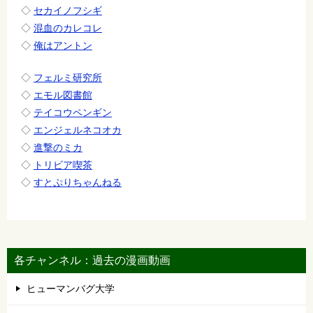
◇
セカイノフシギ
◇
混血のカレコレ
◇
俺はアントン
◇
フェルミ研究所
◇
エモル図書館
◇
テイコウペンギン
◇
エンジェルネコオカ
◇
進撃のミカ
◇
トリビア喫茶
◇
すとぷりちゃんねる
各チャンネル：過去の漫画動画
ヒューマンバグ大学