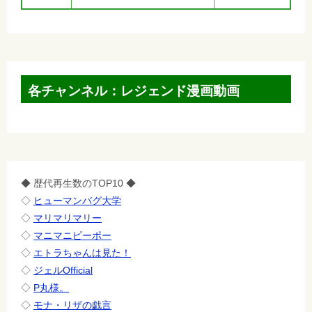
各チャンネル：レジェンド漫画動画
◆ 歴代再生数のTOP10 ◆
◇
ヒューマンバグ大学
◇
マリマリマリー
◇
マニマニピーポー
◇
エトラちゃんは見た！
◇
ジェルOfficial
◇
P丸様。
◇
モナ・リザの戯言