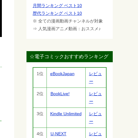
月間ランキング ベスト10
歴代ランキング ベスト10
※ 全ての漫画動画チャンネルが対象
⇒ 人気漫画アニメ動画：おススメ♪
☆電子コミックおすすめランキング
1位
eBookJapan
レビュ
ー
2位
BookLive!
レビュ
ー
3位
Kindle Unlimited
レビュ
ー
ク
4位
U-NEXT
レビュ