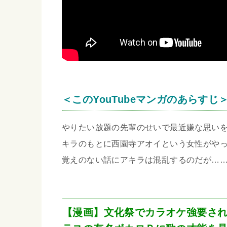
＜このYouTubeマンガのあらすじ
やりたい放題の先輩のせいで最近嫌な思い
キラのもとに西園寺アオイという女性がや
覚えのない話にアキラは混乱するのだが…
【漫画】文化祭でカラオケ強要さ