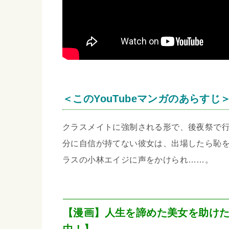
＜このYouTubeマンガのあらすじ
クラスメイトに強制される形で、後夜祭で
分に自信が持てない彼女は、出場したら恥
ラスの小林エイジに声をかけられ……。
【漫画】人生を諦めた美女を助け
中！】