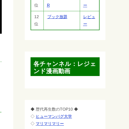
位
R
ー
12
ブック放題
レビュ
位
ー
各チャンネル：レジェ
ンド漫画動画
◆ 歴代再生数のTOP10 ◆
◇
ヒューマンバグ大学
◇
マリマリマリー