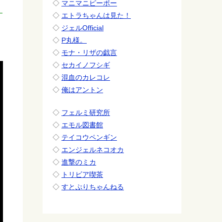
◇
マニマニピーポー
◇
エトラちゃんは見た！
◇
ジェルOfficial
◇
P丸様。
◇
モナ・リザの戯言
◇
セカイノフシギ
◇
混血のカレコレ
◇
俺はアントン
◇
フェルミ研究所
◇
エモル図書館
◇
テイコウペンギン
◇
エンジェルネコオカ
◇
進撃のミカ
◇
トリビア喫茶
◇
すとぷりちゃんねる