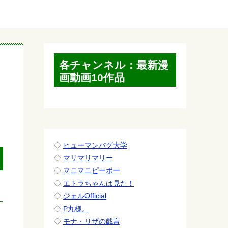
各チャンネル：最新漫
画動画10作品
◇
ヒューマンバグ大学
◇
マリマリマリー
◇
マニマニピーポー
◇
エトラちゃんは見た！
◇
ジェルOfficial
◇
P丸様。
ら
◇
モナ・リザの戯言