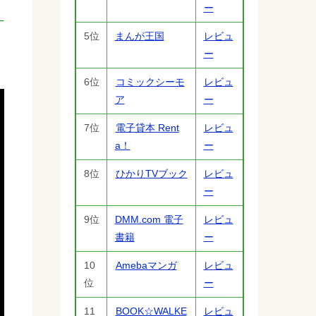
ー
5位
まんが王国
レビュ
ー
6位
コミックシーモ
レビュ
ア
ー
7位
電子貸本 Rent
レビュ
a！
ー
8位
ひかりTVブック
レビュ
ー
9位
DMM.com 電子
レビュ
書籍
ー
10
Amebaマンガ
レビュ
位
ー
11
BOOK☆WALKE
レビュ