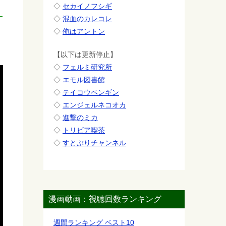
◇
セカイノフシギ
◇
混血のカレコレ
◇
俺はアントン
【以下は更新停止】
◇
フェルミ研究所
◇
エモル図書館
◇
テイコウペンギン
◇
エンジェルネコオカ
◇
進撃のミカ
◇
トリビア喫茶
◇
すとぷりチャンネル
漫画動画：視聴回数ランキング
週間ランキング ベスト10