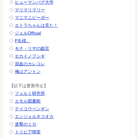
◇
ヒューマンバグ大学
◇
マリマリマリー
◇
マニマニピーポー
◇
エトラちゃんは見た！
◇
ジェルOfficial
◇
P丸様。
◇
モナ・リザの戯言
◇
セカイノフシギ
◇
混血のカレコレ
◇
俺はアントン
【以下は更新停止】
◇
フェルミ研究所
◇
エモル図書館
◇
テイコウペンギン
◇
エンジェルネコオカ
◇
進撃のミカ
◇
トリビア喫茶