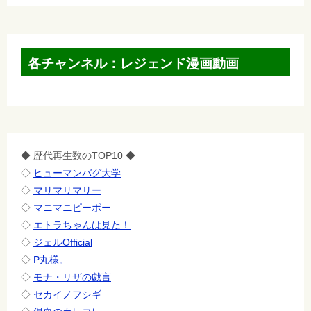
各チャンネル：レジェンド漫画動画
◆ 歴代再生数のTOP10 ◆
◇
ヒューマンバグ大学
◇
マリマリマリー
◇
マニマニピーポー
◇
エトラちゃんは見た！
◇
ジェルOfficial
◇
P丸様。
◇
モナ・リザの戯言
◇
セカイノフシギ