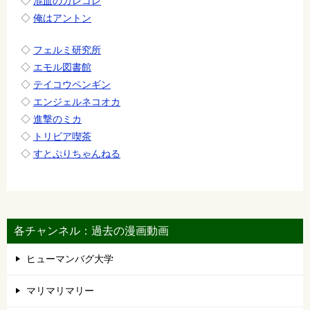
◇
混血のカレコレ
◇
俺はアントン
◇
フェルミ研究所
◇
エモル図書館
◇
テイコウペンギン
◇
エンジェルネコオカ
◇
進撃のミカ
◇
トリビア喫茶
◇
すとぷりちゃんねる
各チャンネル：過去の漫画動画
ヒューマンバグ大学
マリマリマリー