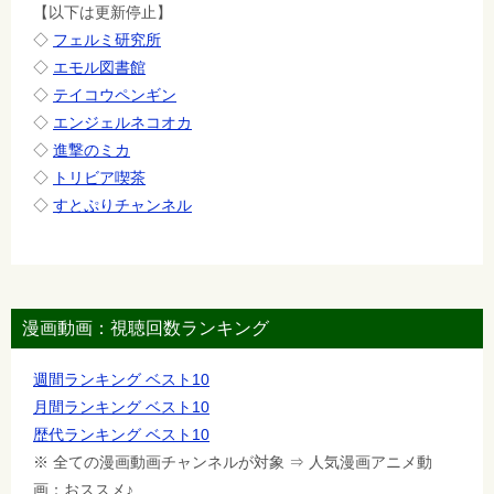
【以下は更新停止】
◇
フェルミ研究所
◇
エモル図書館
◇
テイコウペンギン
◇
エンジェルネコオカ
◇
進撃のミカ
◇
トリビア喫茶
◇
すとぷりチャンネル
漫画動画：視聴回数ランキング
週間ランキング ベスト10
月間ランキング ベスト10
歴代ランキング ベスト10
※ 全ての漫画動画チャンネルが対象 ⇒ 人気漫画アニメ動
画：おススメ♪