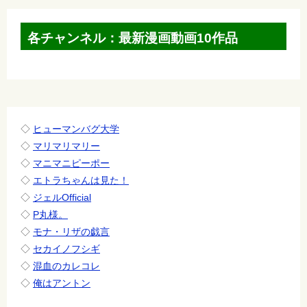
ビ
ゲ
各チャンネル：最新漫画動画10作品
ー
シ
ョ
ン
◇
ヒューマンバグ大学
◇
マリマリマリー
◇
マニマニピーポー
◇
エトラちゃんは見た！
◇
ジェルOfficial
◇
P丸様。
◇
モナ・リザの戯言
◇
セカイノフシギ
◇
混血のカレコレ
◇
俺はアントン