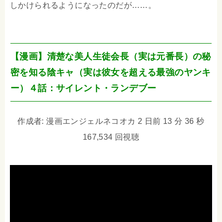
しかけられるようになったのだが……。
【漫画】清楚な美人生徒会長（実は元番長）の秘
密を知る陰キャ（実は彼女を超える最強のヤンキ
ー）４話：サイレント・ランデブー
作成者: 漫画エンジェルネコオカ 2 日前 13 分 36 秒
167,534 回視聴