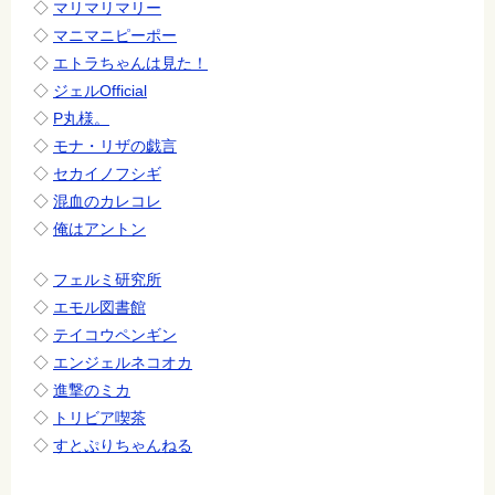
◇
マリマリマリー
◇
マニマニピーポー
◇
エトラちゃんは見た！
◇
ジェルOfficial
◇
P丸様。
◇
モナ・リザの戯言
◇
セカイノフシギ
◇
混血のカレコレ
◇
俺はアントン
◇
フェルミ研究所
◇
エモル図書館
◇
テイコウペンギン
◇
エンジェルネコオカ
◇
進撃のミカ
◇
トリビア喫茶
◇
すとぷりちゃんねる