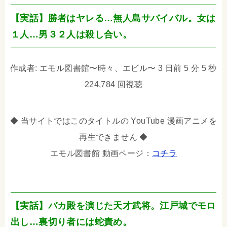
【実話】勝者はヤレる…無人島サバイバル。女は
１人…男３２人は殺し合い。
作成者: エモル図書館〜時々、エビル〜 3 日前 5 分 5 秒
224,784 回視聴
◆ 当サイトではこのタイトルの YouTube 漫画アニメを
再生できません ◆
エモル図書館 動画ページ：
コチラ
【実話】バカ殿を演じた天才武将。江戸城でモロ
出し…裏切り者には蛇責め。