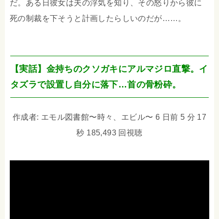
だ。ある日彼女は夫の浮気を知り、その怒りから彼に
死の制裁を下そうと計画したらしいのだが……。
【実話】金持ちのクソガキにアルマジロ直撃。イ
タズラで設置し自分に落下…首の骨粉砕。
作成者: エモル図書館〜時々、エビル〜 6 日前 5 分 17
秒 185,493 回視聴