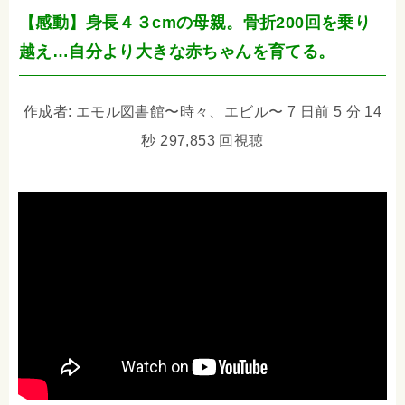
【感動】身長４３cmの母親。骨折200回を乗り
越え…自分より大きな赤ちゃんを育てる。
作成者: エモル図書館〜時々、エビル〜 7 日前 5 分 14
秒 297,853 回視聴