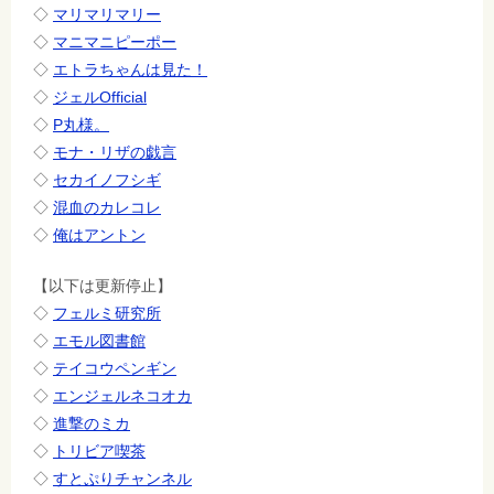
◇
マリマリマリー
◇
マニマニピーポー
◇
エトラちゃんは見た！
◇
ジェルOfficial
◇
P丸様。
◇
モナ・リザの戯言
◇
セカイノフシギ
◇
混血のカレコレ
◇
俺はアントン
【以下は更新停止】
◇
フェルミ研究所
◇
エモル図書館
◇
テイコウペンギン
◇
エンジェルネコオカ
◇
進撃のミカ
◇
トリビア喫茶
◇
すとぷりチャンネル