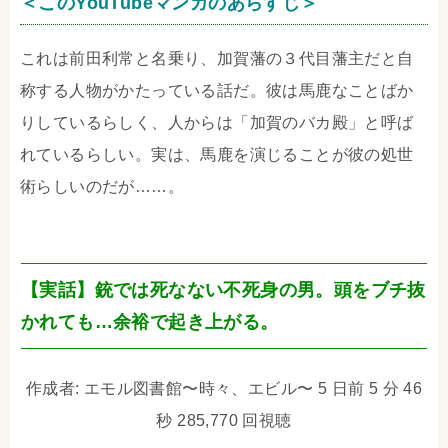
＜このYouTubeマンガのあらすじ＞
これは前田利常と名乗り、加賀藩の３代目藩主だと自
称する人物がかたっている話だ。彼は馬鹿なことばか
りしているらしく、人からは「加賀のバカ殿」と呼ば
れているらしい。実は、馬鹿を演じることが彼の処世
術らしいのだが……。
【実話】銃では死なない不死身の男。頭をブチ抜
かれても…余裕で起き上がる。
作成者: エモル図書館〜時々、エビル〜 5 日前 5 分 46
秒 285,770 回視聴