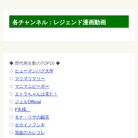
各チャンネル：レジェンド漫画動画
◆ 歴代再生数のTOP10 ◆
◇
ヒューマンバグ大学
◇
マリマリマリー
◇
マニマニピーポー
◇
エトラちゃんは見た！
◇
ジェルOfficial
◇
P丸様。
◇
モナ・リザの戯言
◇
セカイノフシギ
◇
混血のカレコレ