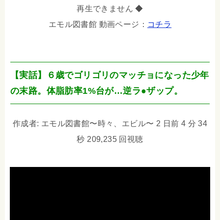
再生できません ◆
エモル図書館 動画ページ：
コチラ
【実話】６歳でゴリゴリのマッチョになった少年
の末路。体脂肪率1%台が…逆ラ●ザップ。
作成者: エモル図書館〜時々、エビル〜 2 日前 4 分 34
秒 209,235 回視聴