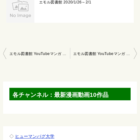
エモル図書館 2020/1/26～2/1
投
エモル図書館 YouTubeマンガ 2022/3/13～3/19
エモル図書館 YouTubeマンガ 2022/3/27～4/2
稿
ナ
ビ
ゲ
各チャンネル：最新漫画動画10作品
ー
シ
ョ
ン
◇
ヒューマンバグ大学