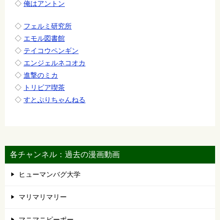
◇
俺はアントン
◇
フェルミ研究所
◇
エモル図書館
◇
テイコウペンギン
◇
エンジェルネコオカ
◇
進撃のミカ
◇
トリビア喫茶
◇
すとぷりちゃんねる
各チャンネル：過去の漫画動画
ヒューマンバグ大学
マリマリマリー
マニマニピーポー