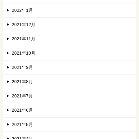
2022年1月
2021年12月
2021年11月
2021年10月
2021年9月
2021年8月
2021年7月
2021年6月
2021年5月
2021年4月