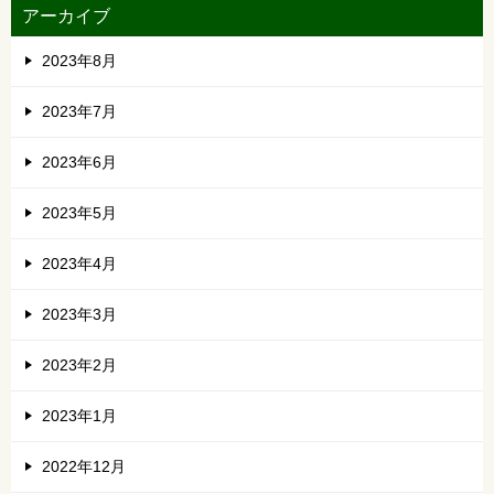
アーカイブ
2023年8月
2023年7月
2023年6月
2023年5月
2023年4月
2023年3月
2023年2月
2023年1月
2022年12月