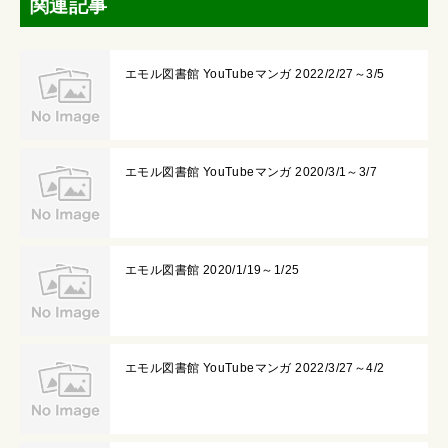
関連記事
エモル図書館 YouTubeマンガ 2022/2/27～3/5
エモル図書館 YouTubeマンガ 2020/3/1～3/7
エモル図書館 2020/1/19～1/25
エモル図書館 YouTubeマンガ 2022/3/27～4/2