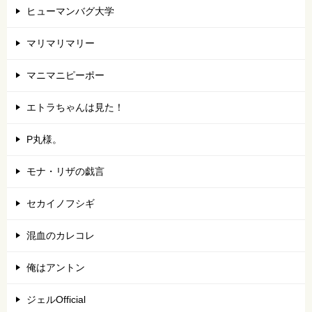
ヒューマンバグ大学
マリマリマリー
マニマニピーポー
エトラちゃんは見た！
P丸様。
モナ・リザの戯言
セカイノフシギ
混血のカレコレ
俺はアントン
ジェルOfficial