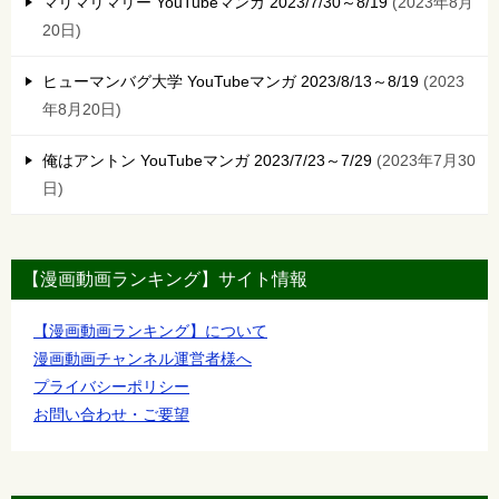
マリマリマリー YouTubeマンガ 2023/7/30～8/19
2023年8月
20日
ヒューマンバグ大学 YouTubeマンガ 2023/8/13～8/19
2023
年8月20日
俺はアントン YouTubeマンガ 2023/7/23～7/29
2023年7月30
日
【漫画動画ランキング】サイト情報
【漫画動画ランキング】について
漫画動画チャンネル運営者様へ
プライバシーポリシー
お問い合わせ・ご要望