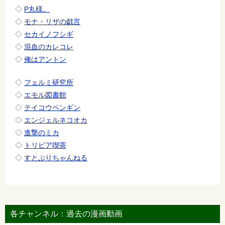
◇
P丸様。
◇
モナ・リザの戯言
◇
セカイノフシギ
◇
混血のカレコレ
◇
俺はアントン
◇
フェルミ研究所
◇
エモル図書館
◇
テイコウペンギン
◇
エンジェルネコオカ
◇
進撃のミカ
◇
トリビア喫茶
◇
すとぷりちゃんねる
各チャンネル：過去の漫画動画