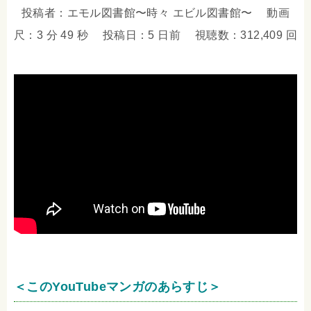
投稿者：エモル図書館〜時々 エビル図書館〜 動画
尺：3 分 49 秒 投稿日：5 日前 視聴数：312,409 回
＜このYouTubeマンガのあらすじ＞