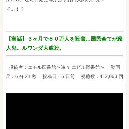
で…！？
【実話】３ヶ月で８０万人を殺害…国民全てが殺
人鬼。ルワンダ大虐殺。
投稿者：エモル図書館〜時々 エビル図書館〜 動画
尺：6 分 21 秒 投稿日：6 日前 視聴数：412,063 回