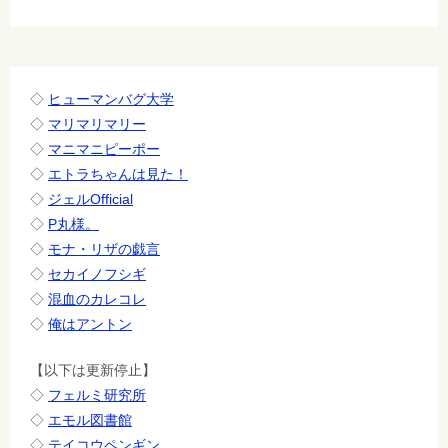
シ
ョ
ン
◇
ヒューマンバグ大学
◇
マリマリマリー
◇
マニマニピーポー
◇
エトラちゃんは見た！
◇
ジェルOfficial
◇
P丸様。
◇
モナ・リザの戯言
◇
セカイノフシギ
◇
混血のカレコレ
◇
俺はアントン
【以下は更新停止】
◇
フェルミ研究所
◇
エモル図書館
◇
テイコウペンギン