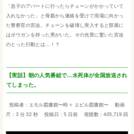
「息子のアパートに行ったらチェーンがかかっていて
入れなかった」と母親から連絡を受けて現場に向かっ
た警察官の宮迫。チェーンを破壊し突入すると部屋に
はボウガンを持った男がいた。その光景に驚いた宮迫
のとった行動とは…！？
【実話】朝の人気番組で…水死体が全国放送され
てしまった。
投稿者：エモル図書館〜時々 エビル図書館〜 動画
尺：3 分 32 秒 投稿日：5 日前 視聴数：405,719 回