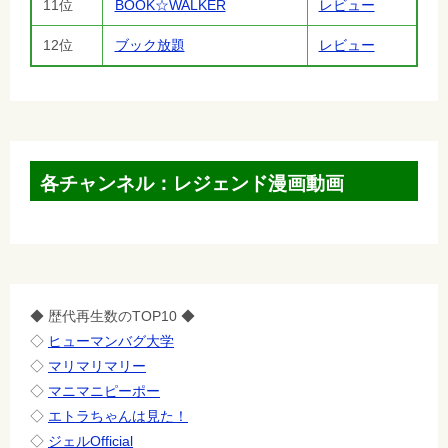
11位
BOOK☆WALKER
レビュー
12位
ブック放題
レビュー
各チャンネル：レジェンド漫画動画
◆ 歴代再生数のTOP10 ◆
◇
ヒューマンバグ大学
◇
マリマリマリー
◇
マニマニピーポー
◇
エトラちゃんは見た！
◇
ジェルOfficial