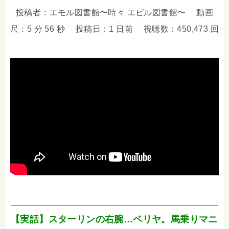
投稿者：エモル図書館〜時々 エビル図書館〜 動画
尺：5 分 56 秒 投稿日：1 日前 視聴数：450,473 回
【実話】スターリンの右腕…ベリヤ。馬乗りマニ