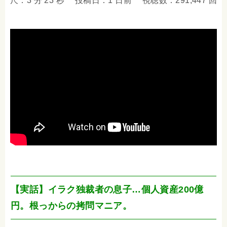
尺：3 分 23 秒 投稿日：1 日前 視聴数：291,447 回
【実話】イラク独裁者の息子…個人資産200億
円。根っからの拷問マニア。