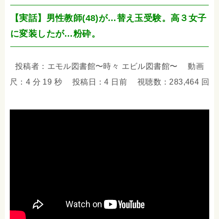
【実話】男性教師(48)が…替え玉受験。高３女子
に変装したが…粉砕。
投稿者：エモル図書館〜時々 エビル図書館〜 動画
尺：4 分 19 秒 投稿日：4 日前 視聴数：283,464 回