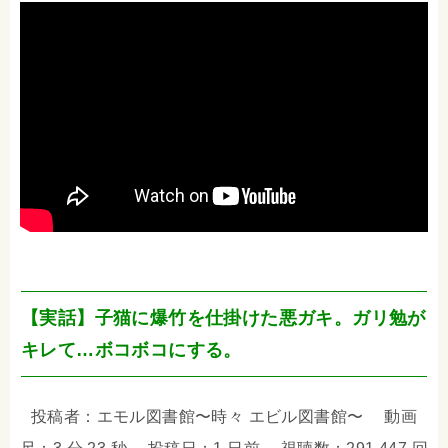
【実話】子猫に爆竹を仕掛けた悪ガキ。ガリ勉が
キレて…ボコボコにする。
投稿者：エモル図書館〜時々 エビル図書館〜 動画