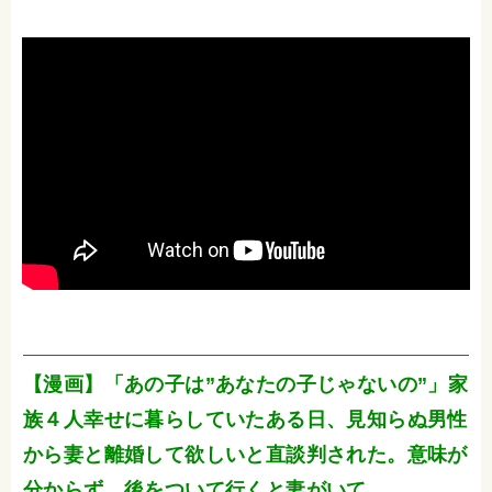
【漫画】「あの子は”あなたの子じゃないの”」家
族４人幸せに暮らしていたある日、見知らぬ男性
から妻と離婚して欲しいと直談判された。意味が
分からず、後をついて行くと妻がいて…