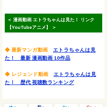
＜ 漫画動画 エトラちゃんは見た！ リンク
【YouTubeアニメ】 ＞
◆ 最新マンガ動画
エトラちゃんは見
た！ 最新 漫画動画 10作品
◆ レジェンド動画
エトラちゃんは見
た！ 歴代 視聴数ランキング