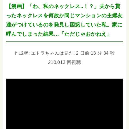
【漫画】「わ、私のネックレス..！？」夫から貰
ったネックレスを何故か同じマンションの主婦友
達がつけているのを発見し困惑していた私。家に
呼んでしまった結果…「ただじゃおかねえ」
作成者: エトラちゃんは見た! 2 日前 13 分 34 秒
210,012 回視聴