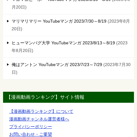
月20日
マリマリマリー YouTubeマンガ 2023/7/30～8/19
2023年8月
20日
ヒューマンバグ大学 YouTubeマンガ 2023/8/13～8/19
2023
年8月20日
俺はアントン YouTubeマンガ 2023/7/23～7/29
2023年7月30
日
【漫画動画ランキング】サイト情報
【漫画動画ランキング】について
漫画動画チャンネル運営者様へ
プライバシーポリシー
お問い合わせ・ご要望