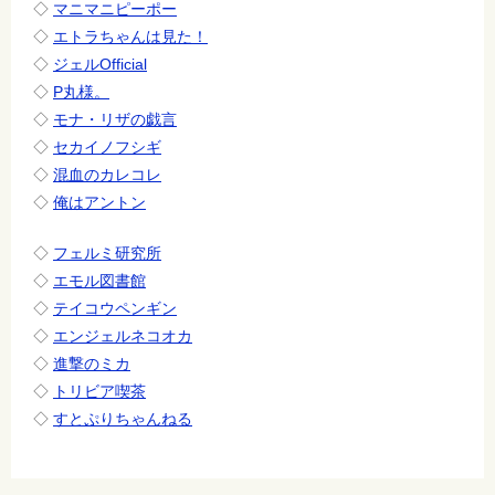
◇
マニマニピーポー
◇
エトラちゃんは見た！
◇
ジェルOfficial
◇
P丸様。
◇
モナ・リザの戯言
◇
セカイノフシギ
◇
混血のカレコレ
◇
俺はアントン
◇
フェルミ研究所
◇
エモル図書館
◇
テイコウペンギン
◇
エンジェルネコオカ
◇
進撃のミカ
◇
トリビア喫茶
◇
すとぷりちゃんねる