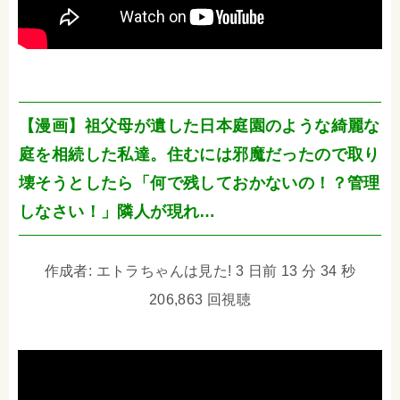
【漫画】祖父母が遺した日本庭園のような綺麗な
庭を相続した私達。住むには邪魔だったので取り
壊そうとしたら「何で残しておかないの！？管理
しなさい！」隣人が現れ…
作成者: エトラちゃんは見た! 3 日前 13 分 34 秒
206,863 回視聴