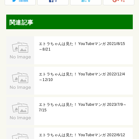
Tweet
0
0
+1
関連記事
エトラちゃんは見た！ YouTubeマンガ 2021/8/15
～8/21
エトラちゃんは見た！ YouTubeマンガ 2022/12/4
～12/10
エトラちゃんは見た！ YouTubeマンガ 2023/7/9～
7/15
エトラちゃんは見た！ YouTubeマンガ 2022/6/12