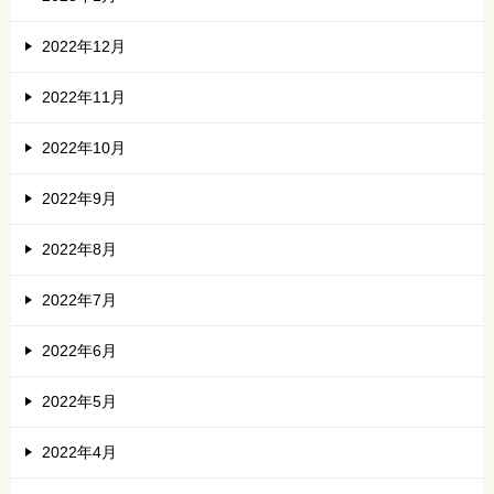
2022年12月
2022年11月
2022年10月
2022年9月
2022年8月
2022年7月
2022年6月
2022年5月
2022年4月