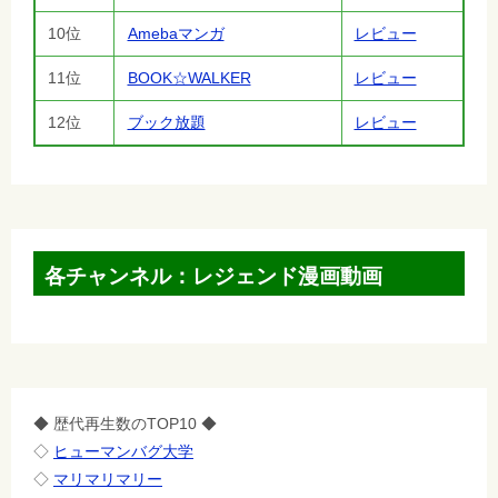
10位
Amebaマンガ
レビュー
11位
BOOK☆WALKER
レビュー
12位
ブック放題
レビュー
各チャンネル：レジェンド漫画動画
◆ 歴代再生数のTOP10 ◆
◇
ヒューマンバグ大学
◇
マリマリマリー