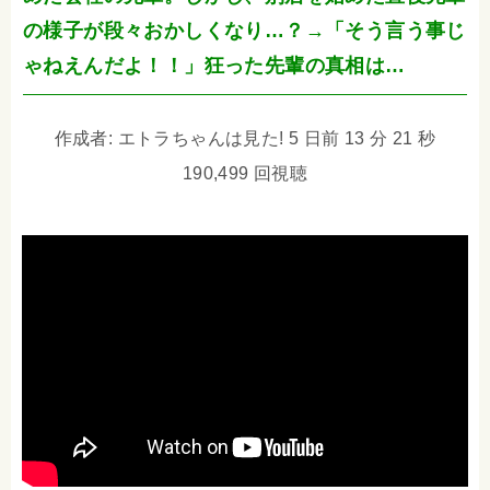
の様子が段々おかしくなり…？→「そう言う事じ
ゃねえんだよ！！」狂った先輩の真相は…
作成者: エトラちゃんは見た! 5 日前 13 分 21 秒
190,499 回視聴